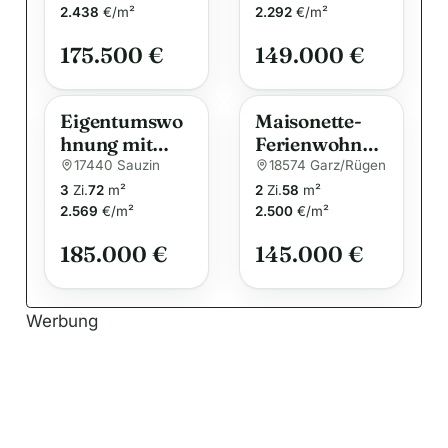
t
Garz auf der
ETW mit
2.438
€/m²
2.292
€/m²
i
Insel Usedom
Terrasse und
175.500 €
149.000 €
v
Stellplatz
e
:
Eigentumswo
Maisonette-
hnung mit
Ferienwohnun
Naturblick im
g mit Balkon
17440 Sauzin
18574 Garz/Rügen
ruhigen Ort
und Kamin,
3
Zi.
72
m²
2
Zi.
58
m²
Sauzin auf der
ruhige Lage in
2.569
€/m²
2.500
€/m²
Insel Usedom
Garz/Rügen
185.000 €
145.000 €
Werbung