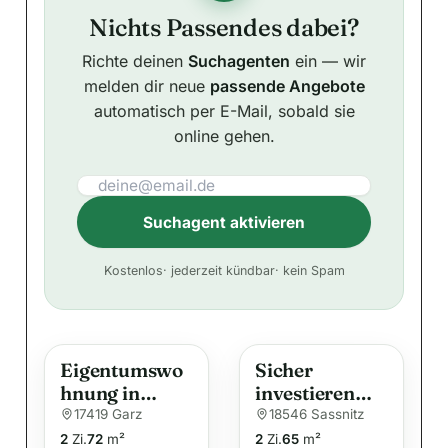
Nichts Passendes dabei?
Richte deinen
Suchagenten
ein — wir
melden dir neue
passende Angebote
automatisch per E-Mail, sobald sie
online gehen.
Suchagent aktivieren
A
Kostenlos
· jederzeit kündbar
· kein Spam
l
t
e
Eigentumswo
Sicher
r
hnung in
investieren
n
ruhiger
auf Rügen-
17419 Garz
18546 Sassnitz
a
Randlage von
vermietete
2
Zi.
72
m²
2
Zi.
65
m²