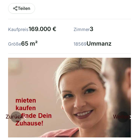
Teilen
169.000 €
3
Kaufpreis
Zimmer
65 m²
Ummanz
Größe
18569
Zurück
Weiter