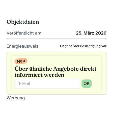
Objektdaten
Veröffentlicht am:
25. März 2026
Energieausweis:
Liegt bei der Besichtigung vor
Neu
Über ähnliche Angebote direkt
informiert werden
OK
A
Werbung
l
t
e