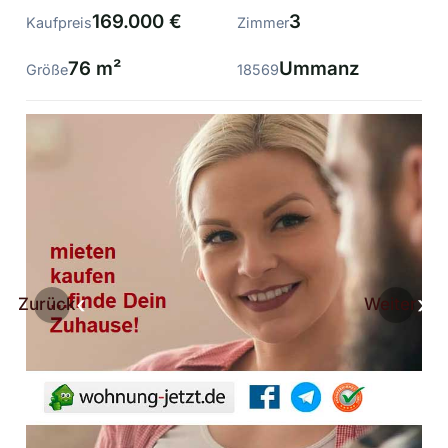
169.000 €
3
Kaufpreis
Zimmer
76 m²
Ummanz
Größe
18569
Zurück
Weiter