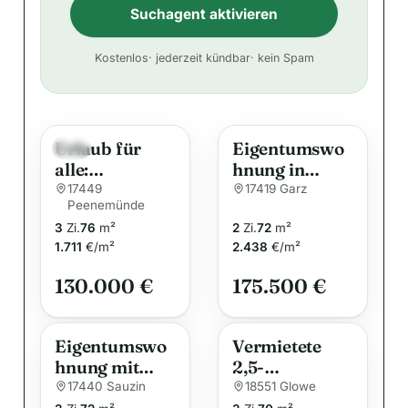
Suchagent aktivieren
A
Kostenlos
· jederzeit kündbar
· kein Spam
l
t
e
Urlaub für
Eigentumswo
r
Neu
alle:
hnung in
n
Gepflegte,
ruhiger
17449
17419 Garz
a
Peenemünde
ruhige 2-Zi.-
Randlage von
t
3
Zi.
76
m²
2
Zi.
72
m²
(Ferien-)Wohn
Garz auf der
i
1.711
€/m²
2.438
€/m²
ung auf
Insel Usedom
Usedom
v
130.000 €
175.500 €
e
:
Eigentumswo
Vermietete
hnung mit
2,5-
Naturblick im
Zimmerwohn
17440 Sauzin
18551 Glowe