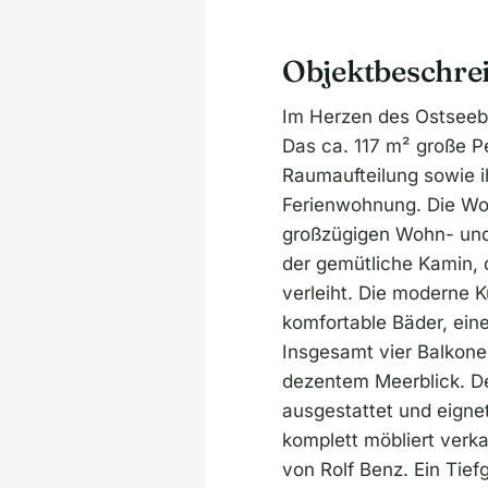
e
:
Objektbeschre
Im Herzen des Ostseeba
Das ca. 117 m² große P
Raumaufteilung sowie ih
Ferienwohnung. Die Woh
großzügigen Wohn- und 
der gemütliche Kamin,
verleiht. Die moderne 
komfortable Bäder, eine
Insgesamt vier Balkone
dezentem Meerblick. D
ausgestattet und eigne
komplett möbliert verka
von Rolf Benz. Ein Tiefg