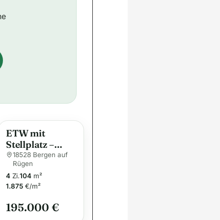
ne
ETW mit
Stellplatz –
Sofort
18528 Bergen auf
Rügen
Bezugsbereit!
4
Zi.
104
m²
1.875
€/m²
195.000 €