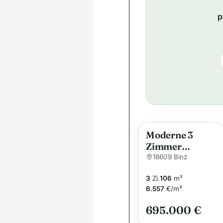
p
Moderne 3
Zimmer
Dachterrassen
18609 Binz
wohnung in
3
Zi.
106
m²
idealer Lage!
6.557
€/m²
695.000 €