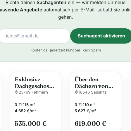
Richte deinen
Suchagenten
ein — wir melden dir neue
assende Angebote
automatisch per E-Mail, sobald sie onli
gehen.
Suchagent aktivieren
A
Kostenlos
· jederzeit kündbar
· kein Spam
l
t
e
Exklusive
Über den
r
Dachgeschossw
Dächern von
n
ohnung auf der
Sassnitz –
23769 Fehmarn
18546 Sassnitz
a
Insel Fehmarn
exklusive
t
3
Zi.
115
m²
3
Zi.
110
m²
*Ostsee*
Penthouse-
i
4.652
€/m²
5.627
€/m²
Wohnung
v
535.000 €
619.000 €
e