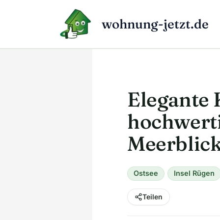
Zum
Inhalt
wohnung-jetzt.de
springen
Elegante 
hochwert
Meerblic
Ostsee
Insel Rügen
Teilen