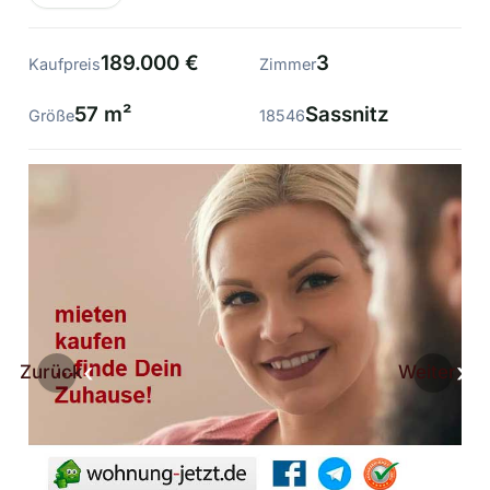
189.000 €
3
Kaufpreis
Zimmer
57 m²
Sassnitz
Größe
18546
Zurück
Weiter