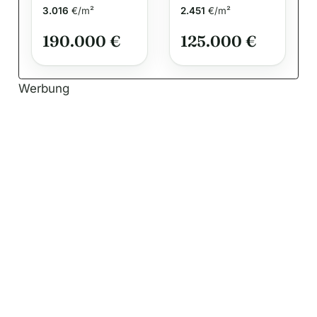
Wellnessoase
3.016
€/m²
2.451
€/m²
zur
190.000 €
125.000 €
renditenreiche
n Vermietung
Werbung