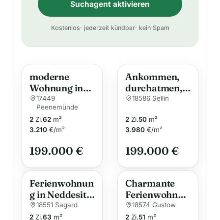
Suchagent aktivieren
A
Kostenlos
· jederzeit kündbar
· kein Spam
l
t
e
moderne
Ankommen,
r
Wohnung in
durchatmen,
n
Peenemünde
bleiben –
17449
18586 Sellin
a
Peenemünde
zu verkaufen
Wohnen oder
t
2
Zi.
62
m²
2
Zi.
50
m²
Vermieten in
i
3.210
€/m²
3.980
€/m²
Sellin
v
199.000 €
199.000 €
e
:
Ferienwohnun
Charmante
g in Neddesitz
Ferienwohnun
mit
g auf der Insel
18551 Sagard
18574 Gustow
fußläufiger
Rügen
2
Zi.
63
m²
2
Zi.
51
m²