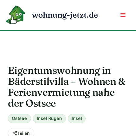
Zum
Inhalt
wohnung-jetzt.de
springen
Eigentumswohnung in
Bäderstilvilla – Wohnen &
Ferienvermietung nahe
der Ostsee
Ostsee
Insel Rügen
Insel
Teilen