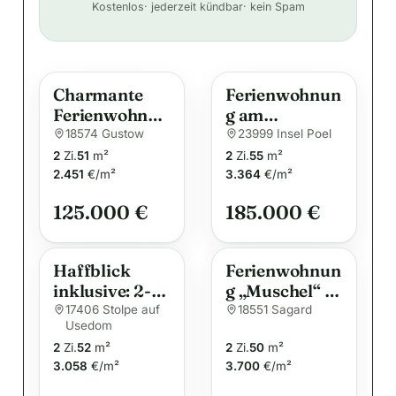
Kostenlos
· jederzeit kündbar
· kein Spam
l
t
e
Charmante
Ferienwohnun
r
Ferienwohnun
g am
n
g auf der Insel
Yachthafen
18574 Gustow
23999 Insel Poel
a
Rügen
von Kirchdorf
2
Zi.
51
m²
2
Zi.
55
m²
t
– Ihr
2.451
€/m²
3.364
€/m²
i
Rückzugsort
125.000 €
185.000 €
v
auf der Insel
Poel
e
:
Haffblick
Ferienwohnun
inklusive: 2-
g „Muschel“ –
Raum-
Erholung im
17406 Stolpe auf
18551 Sagard
Usedom
Wohnung in
Grünen auf
2
Zi.
52
m²
2
Zi.
50
m²
Stolpe auf
Rügen
3.058
€/m²
3.700
€/m²
Usedom