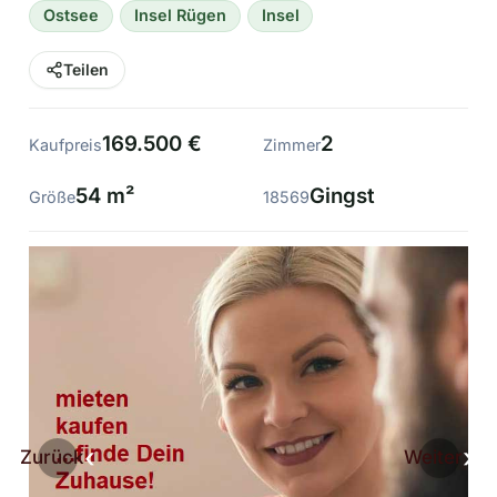
Ostsee
Insel Rügen
Insel
Teilen
169.500 €
2
Kaufpreis
Zimmer
54 m²
Gingst
Größe
18569
Zurück
Weiter