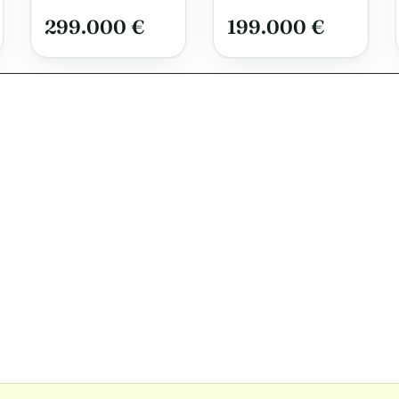
i
en in Krummin
Stralsund
299.000 €
199.000 €
auf Usedom
v
e
: