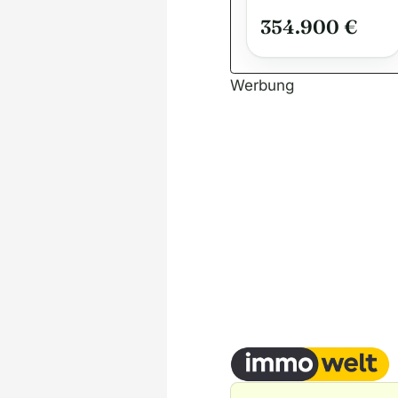
Zweifamilienha
354.900 €
us mit zwei
vermieteten
Wohneinheiten.
Werbung