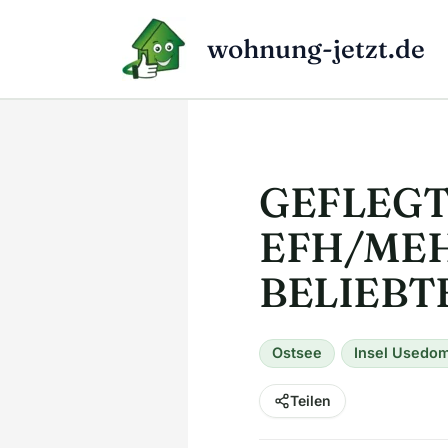
Zum
Inhalt
wohnung-jetzt.de
springen
GEFLEGT
EFH/ME
BELIEBT
Ostsee
Insel Usedo
Teilen