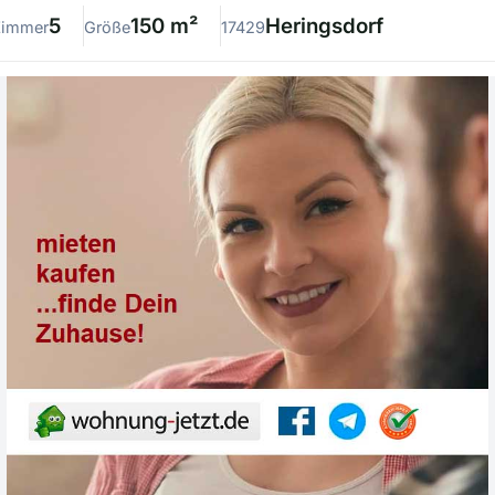
5
150 m²
Heringsdorf
Zimmer
Größe
17429