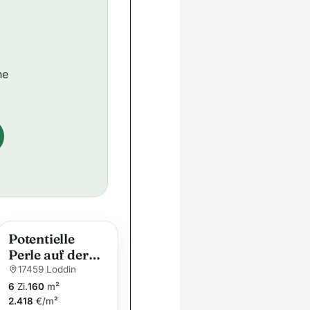
ne
Potentielle
Perle auf der
Insel Usedom-
17459 Loddin
Einfamilienhau
6
Zi.
160
m²
s in Loddin
2.418
€/m²