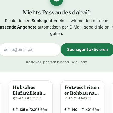
Nichts Passendes dabei?
Richte deinen
Suchagenten
ein — wir melden dir neue
assende Angebote
automatisch per E-Mail, sobald sie onli
gehen.
Suchagent aktivieren
A
Kostenlos
· jederzeit kündbar
· kein Spam
l
t
e
Hübsches
Fortgeschritten
r
Einfamilienhau
er Rohbau nahe
n
s mit großem
Altefähr – Ideal
17440 Krummin
18573 Altefähr
a
Garten und 2
für Familien &
t
Ferienwohnung
Pendler nach
5
Zi.
135
m²
2.215
€/m²
6
Zi.
140
m²
1.421
€/m²