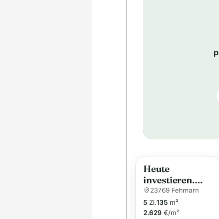
p
Heute
investieren.
Morgen
23769 Fehmarn
profitieren.
5
Zi.
135
m²
Vollsaniertes
2.629
€/m²