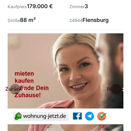
179.000 €
3
Kaufpreis
Zimmer
88 m²
Flensburg
Größe
24944
Zurück
Weiter