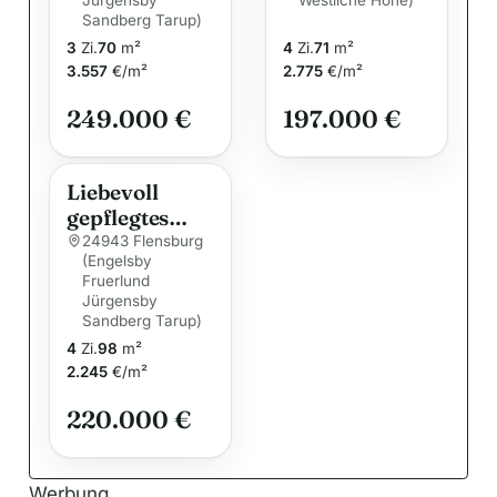
Jürgensby
Westliche Höhe)
i
beliebter
Sandberg Tarup)
Wohnlage
v
3
Zi.
70
m²
4
Zi.
71
m²
e
3.557
€/m²
2.775
€/m²
:
249.000 €
197.000 €
Liebevoll
gepflegtes
Reihenmittelh
24943 Flensburg
(Engelsby
aus in
Fruerlund
bevorzugter
Jürgensby
Wohngegend
Sandberg Tarup)
Flensburgs
4
Zi.
98
m²
2.245
€/m²
220.000 €
Werbung