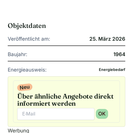
Objektdaten
Veröffentlicht am:
25. März 2026
Baujahr:
1964
Energieausweis:
Energiebedarf
Neu
Über ähnliche Angebote direkt
informiert werden
OK
A
Werbung
l