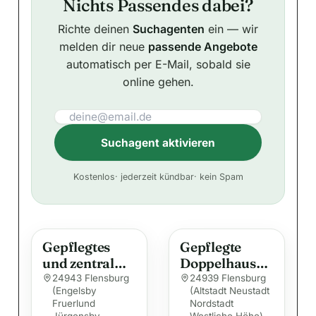
Nichts Passendes dabei?
Richte deinen
Suchagenten
ein — wir
melden dir neue
passende Angebote
automatisch per E-Mail, sobald sie
online gehen.
Suchagent aktivieren
A
Kostenlos
· jederzeit kündbar
· kein Spam
l
t
e
Gepflegtes
Gepflegte
r
und zentral
Doppelhaushä
n
gelegenes
lfte mit Garten
24943 Flensburg
24939 Flensburg
a
(Engelsby
(Altstadt Neustadt
Reihenmittelh
Fruerlund
t
Nordstadt
aus in