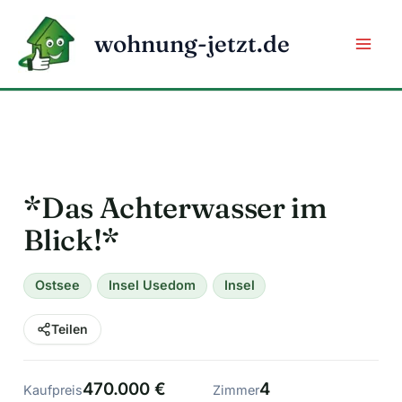
Zum
Inhalt
wohnung-jetzt.de
springen
*Das Achterwasser im
Blick!*
Ostsee
Insel Usedom
Insel
Teilen
470.000 €
4
Kaufpreis
Zimmer