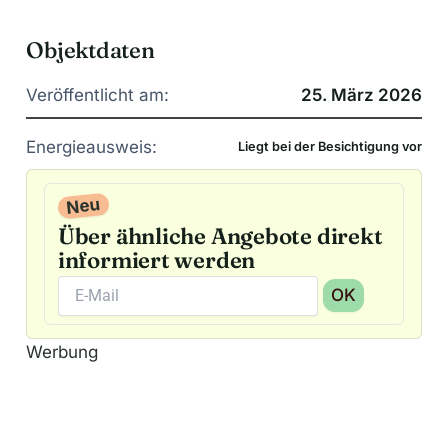
Objektdaten
Veröffentlicht am:
25. März 2026
Energieausweis:
Liegt bei der Besichtigung vor
Neu
Über ähnliche Angebote direkt
informiert werden
OK
A
Werbung
l
t
e
r