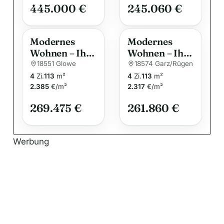
445.000 €
245.060 €
v
e
:
Modernes
Modernes
Wohnen – Ihr
Wohnen – Ihr
Traumhaus
Traumhaus
18551 Glowe
18574 Garz/Rügen
für die ganze
für die ganze
4
Zi.
113
m²
4
Zi.
113
m²
Familie
Familie
2.385
€/m²
2.317
€/m²
269.475 €
261.860 €
Werbung