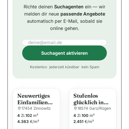
Richte deinen
Suchagenten
ein — wir
melden dir neue
passende Angebote
automatisch per E-Mail, sobald sie
online gehen.
Suchagent aktivieren
A
Kostenlos
· jederzeit kündbar
· kein Spam
l
t
e
Neuwertiges
Stufenlos
r
Einfamilienha
glücklich in
n
us in
Garz auf
17454 Zinnowitz
18574 Garz/Rügen
a
Waldrandlage
Rügen
4
Zi.
102
m²
4
Zi.
100
m²
t
im Ostseebad
4.363
€/m²
2.451
€/m²
i
Zinnowitz