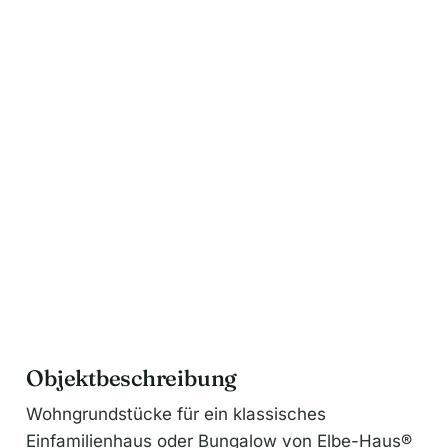
n
a
t
i
v
e
:
Objektbeschreibung
Wohngrundstücke für ein klassisches
Einfamilienhaus oder Bungalow von Elbe-Haus®