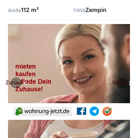
112 m²
Zempin
Größe
17459
Zurück
Weiter