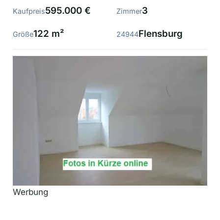
595.000 €
3
Kaufpreis
Zimmer
122 m²
Flensburg
Größe
24944
Werbung