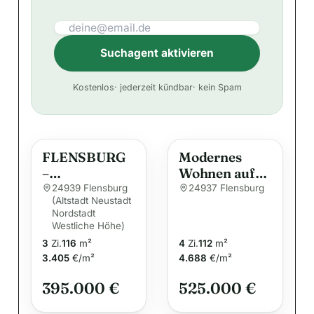
Suchagent aktivieren
A
Kostenlos
· jederzeit kündbar
· kein Spam
l
t
e
FLENSBURG
Modernes
r
–
Wohnen auf
n
„WESTLICHE
höchstem
24939 Flensburg
24937 Flensburg
a
(Altstadt Neustadt
HÖHE“,
Niveau –
Nordstadt
t
GROßZÜGIG
Exklusive 4-
Westliche Höhe)
i
GESCHNITTE
Zimmer-
3
Zi.
116
m²
4
Zi.
112
m²
NE
v
Eigentumswo
3.405
€/m²
4.688
€/m²
MAISONETTE
hnung mit
e
WOHNUNG
Süd-Balkon!
395.000 €
525.000 €
:
IN