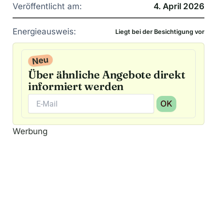
Veröffentlicht am:
4. April 2026
Energieausweis:
Liegt bei der Besichtigung vor
Neu
Über ähnliche Angebote direkt
informiert werden
OK
A
Werbung
l
t
e
r
n
a
t