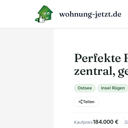
Zum
Inhalt
wohnung-jetzt.de
springen
Perfekte 
zentral, g
Ostsee
Insel Rügen
Teilen
184.000 €
Kaufpreis
Z