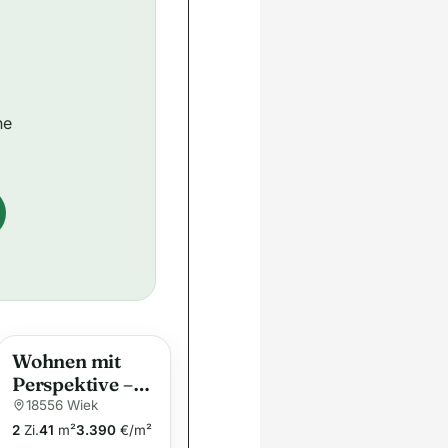
ne
Wohnen mit
Perspektive –
als Zuhause
18556 Wiek
oder
2
Zi.
41
m²
3.390
€/m²