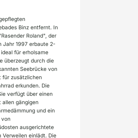
gepflegten
ades Binz entfernt. In
"Rasender Roland", der
im Jahr 1997 erbaute 2-
ideal für erholsame
ge überzeugt durch die
ekannten Seebrücke von
t für zusätzlichen
hrrad erkunden. Die
ie verfügt über einen
 allen gängigen
 Wärmedämmung und ein
 von
üdosten ausgerichtete
 Verweilen einlädt. Die