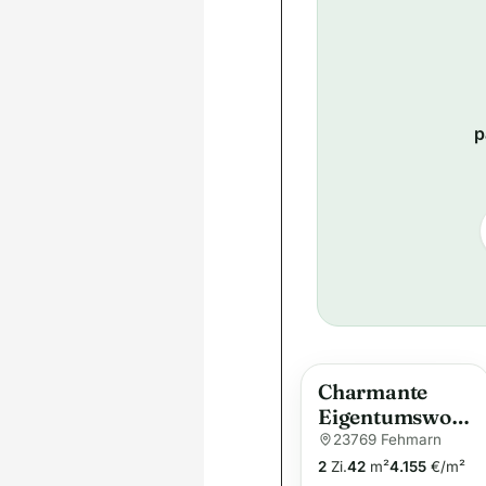
p
Charmante
Eigentumswoh
nung in ruhiger
23769 Fehmarn
Bestlage –
2
Zi.
42
m²
4.155
€/m²