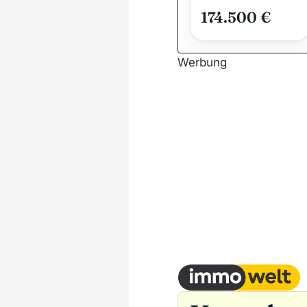
Einziehen,
174.500 €
Wohlfühlen
und das Leben
genießen
Werbung