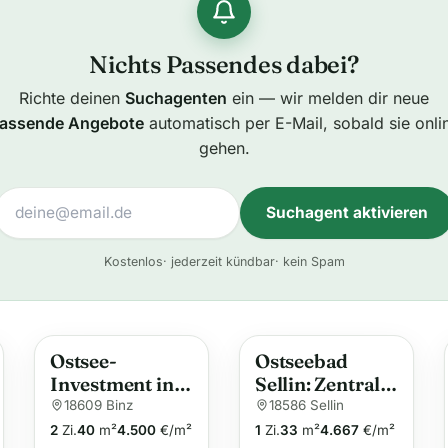
Nichts Passendes dabei?
Richte deinen
Suchagenten
ein — wir melden dir neue
assende Angebote
automatisch per E-Mail, sobald sie onli
gehen.
Suchagent aktivieren
A
Kostenlos
· jederzeit kündbar
· kein Spam
l
t
e
Ostsee-
Ostseebad
r
Investment in
Sellin: Zentrale
n
Binz –
33 qm
18609 Binz
18586 Sellin
a
modernisierte
Wohnung in
2
Zi.
40
m²
4.500
€/m²
1
Zi.
33
m²
4.667
€/m²
t