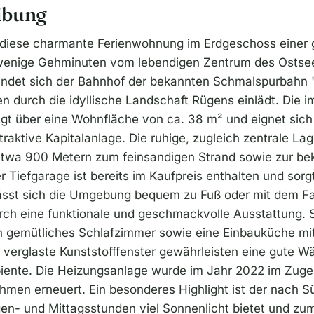
ibung
 diese charmante Ferienwohnung im Erdgeschoss einer 
wenige Gehminuten vom lebendigen Zentrum des Ostseeb
indet sich der Bahnhof der bekannten Schmalspurbahn 
n durch die idyllische Landschaft Rügens einlädt. Die 
 über eine Wohnfläche von ca. 38 m² und eignet sich 
traktive Kapitalanlage. Die ruhige, zugleich zentrale La
 etwa 900 Metern zum feinsandigen Strand sowie zur b
der Tiefgarage ist bereits im Kaufpreis enthalten und sorg
lässt sich die Umgebung bequem zu Fuß oder mit dem Fa
h eine funktionale und geschmackvolle Ausstattung. S
n gemütliches Schlafzimmer sowie eine Einbauküche mit
t verglaste Kunststofffenster gewährleisten eine gute
nte. Die Heizungsanlage wurde im Jahr 2022 im Zuge
en erneuert. Ein besonderes Highlight ist der nach S
en- und Mittagsstunden viel Sonnenlicht bietet und zum