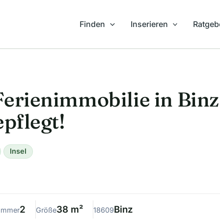
Finden
Inserieren
Ratgeb
Ferienimmobilie in Binz 
epflegt!
Insel
2
38 m²
Binz
immer
Größe
18609