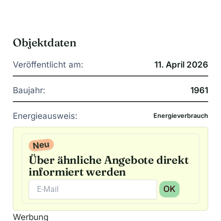
Objektdaten
Veröffentlicht am:
11. April 2026
Baujahr:
1961
Energieausweis:
Energieverbrauch
Neu
Über ähnliche Angebote direkt
informiert werden
OK
A
Werbung
l