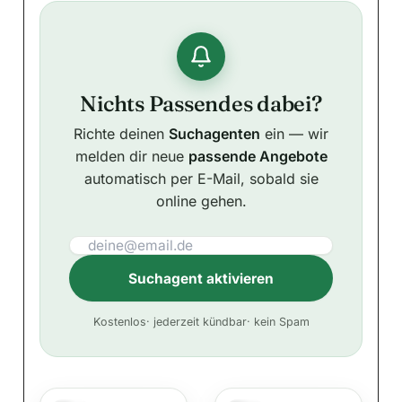
Nichts Passendes dabei?
Richte deinen
Suchagenten
ein — wir
melden dir neue
passende Angebote
automatisch per E-Mail, sobald sie
online gehen.
Suchagent aktivieren
A
Kostenlos
· jederzeit kündbar
· kein Spam
l
t
e