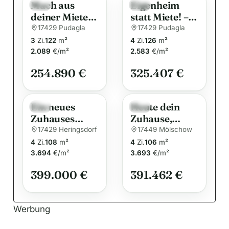
Mach aus
Eigenheim
r
Neu
Neu
deiner Miete
statt Miete! –
n
Wohneigentu
Wunderschön
17429 Pudagla
17429 Pudagla
a
m!
es Traumhaus
3
Zi.
122
m²
4
Zi.
126
m²
t
von
2.089
€/m²
2.583
€/m²
i
Schwabenhau
254.890 €
325.407 €
v
s
e
:
Ein neues
Heute dein
Neu
Neu
Zuhauses
Zuhause,
wartet auf Sie!
morgen deine
17429 Heringsdorf
17449 Mölschow
Zukunft.
4
Zi.
108
m²
4
Zi.
106
m²
3.694
€/m²
3.693
€/m²
399.000 €
391.462 €
Werbung