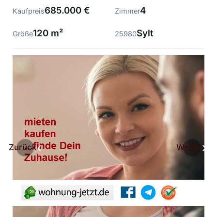
685.000 €
4
Kaufpreis
Zimmer
120 m²
Sylt
Größe
25980
Zurück
Weiter