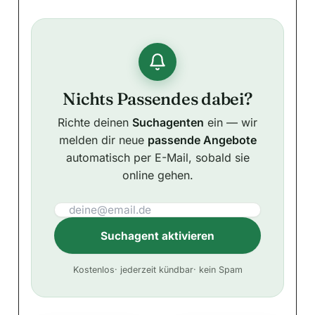
Nichts Passendes dabei?
Richte deinen
Suchagenten
ein — wir
melden dir neue
passende Angebote
automatisch per E-Mail, sobald sie
online gehen.
Suchagent aktivieren
A
Kostenlos
· jederzeit kündbar
· kein Spam
l
t