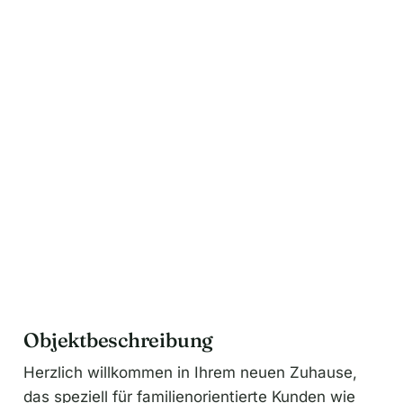
n
a
t
i
v
e
:
Objektbeschreibung
Herzlich willkommen in Ihrem neuen Zuhause,
das speziell für familienorientierte Kunden wie