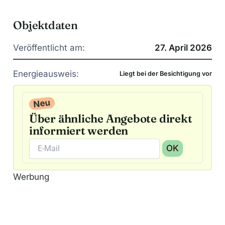
Objektdaten
Veröffentlicht am:
27. April 2026
Energieausweis:
Liegt bei der Besichtigung vor
Neu
Über ähnliche Angebote direkt
informiert werden
OK
A
Werbung
l
t
e
r