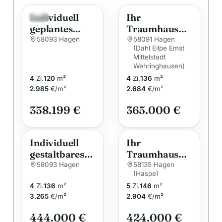
e
Individuell
Ihr
r
Neu
geplantes
Traumhaus
n
Niedrigenergi
von allkauf –
58093 Hagen
58091 Hagen
a
(Dahl Eilpe Emst
ehaus in
Individuell
t
Mittelstadt
Wuppertal –
geplant,
Wehringhausen)
i
Flexibles
nachhaltig
4
Zi.
120
m²
4
Zi.
136
m²
Wohnen mit
v
gebaut
2.985
€/m²
2.684
€/m²
allkauf
e
Komfort und
358.199 €
365.000 €
:
Nachhaltigkei
t
Individuell
Ihr
gestaltbares
Traumhaus
Familienhaus
für die ganze
58093 Hagen
58135 Hagen
(Haspe)
– Flexibles
Familie –
4
Zi.
136
m²
5
Zi.
146
m²
Wohnen mit
Individuell
3.265
€/m²
2.904
€/m²
allkauf
geplant und
Energieeffizie
energieeffizie
444.000 €
424.000 €