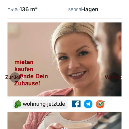
136 m²
Hagen
Größe
58099
Zurück
Weiter