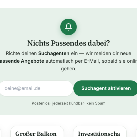
Nichts Passendes dabei?
Richte deinen
Suchagenten
ein — wir melden dir neue
assende Angebote
automatisch per E-Mail, sobald sie onli
gehen.
Suchagent aktivieren
A
Kostenlos
· jederzeit kündbar
· kein Spam
l
t
e
Großer Balkon
Investitionscha
r