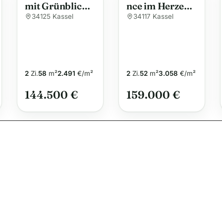
mit Grünblick –
nce im Herzen
n
gepflegte 2-
von Kassel:
34125 Kassel
34117 Kassel
a
ZKB-
Perfekte Lage
t
Eigentumswoh
neben der Uni
i
nung in
Wolfsanger-
v
Hasenhecke
2
Zi.
58
m²
2.491
€/m²
2
Zi.
52
m²
3.058
€/m²
e
:
144.500 €
159.000 €