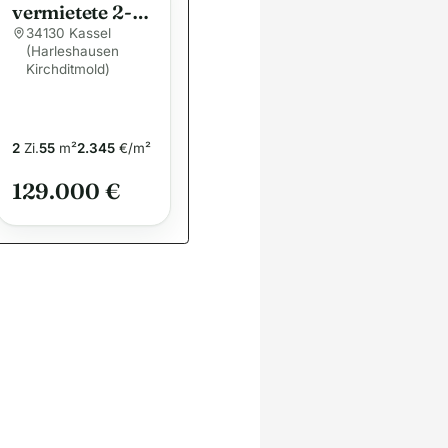
vermietete 2-
ZKB-DG-
34130 Kassel
(Harleshausen
Wohnung in
Kirchditmold)
bester Lage
2
Zi.
55
m²
2.345
€/m²
129.000 €