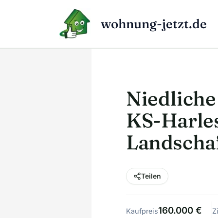
Zum
Inhalt
wohnung-jetzt.de
springen
Niedlich
KS-Harles
Landschaf
Teilen
160.000 €
Kaufpreis
Z