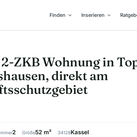
Finden
Inserieren
Ratgeb
e 2-ZKB Wohnung in To
hausen, direkt am
tsschutzgebiet
2
52 m²
Kassel
immer
Größe
34128