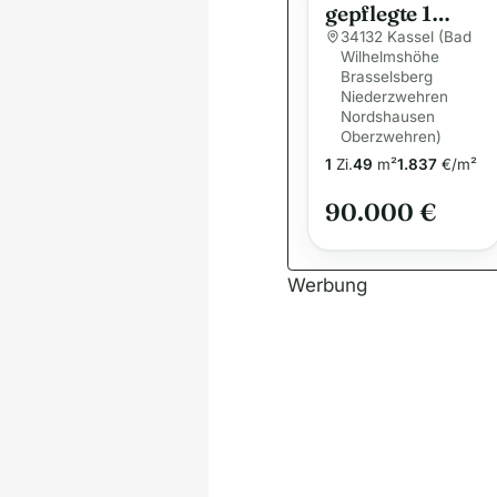
gepflegte 1
Zimmer
34132 Kassel (Bad
Wilhelmshöhe
Wohnung mit
Brasselsberg
integrierter
Niederzwehren
Küche
Nordshausen
Oberzwehren)
1
Zi.
49
m²
1.837
€/m²
90.000 €
Werbung