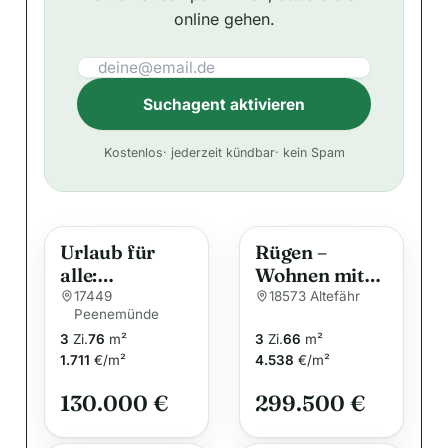
online gehen.
Suchagent aktivieren
A
Kostenlos
· jederzeit kündbar
· kein Spam
l
t
e
Urlaub für
Rügen –
r
alle:
Wohnen mit
n
Gepflegte,
Hafenblick &
17449
18573 Altefähr
a
Peenemünde
ruhige 2-Zi.-
maritimen
t
3
Zi.
76
m²
3
Zi.
66
m²
(Ferien-)Wohn
Flair mit Blick
i
1.711
€/m²
4.538
€/m²
ung auf
auf
Usedom
v
Strahlsund
130.000 €
299.500 €
e
: