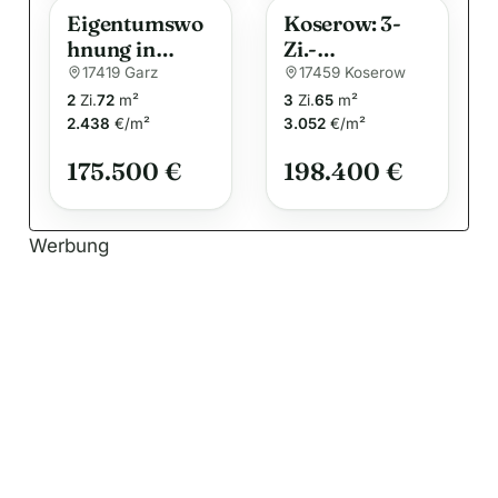
Eigentumswo
Koserow: 3-
hnung in
Zi.-
ruhiger
Terrassenwoh
17419 Garz
17459 Koserow
Randlage von
nung im EG in
2
Zi.
72
m²
3
Zi.
65
m²
Garz auf der
ruhiger Lage
2.438
€/m²
3.052
€/m²
Insel Usedom
175.500 €
198.400 €
Werbung