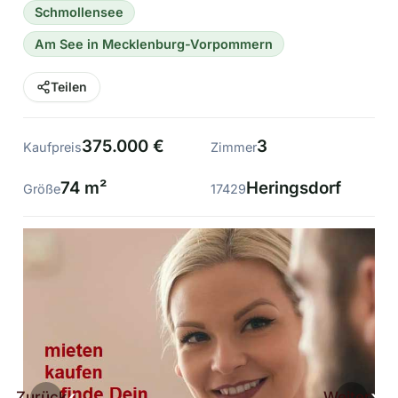
Schmollensee
Am See in Mecklenburg-Vorpommern
Teilen
375.000 €
3
Kaufpreis
Zimmer
74 m²
Heringsdorf
Größe
17429
Zurück
Weiter