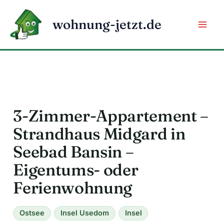
Zum
Inhalt
wohnung-jetzt.de
springen
3-Zimmer-Appartement –
Strandhaus Midgard in
Seebad Bansin –
Eigentums- oder
Ferienwohnung
Ostsee
Insel Usedom
Insel