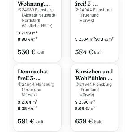
Wohnung,
frei! 3-
n
Terrassenstr.
Zimmer-
24939 Flensburg
24944 Flensburg
a
(Altstadt Neustadt
(Fruerlund
12, 1. OG
Wohnung in
Nordstadt
t
Mürwik)
rechts ! Bitte
Flensburg
Westliche Höhe)
i
bewerben Sie
Mürwik
3
Zi.
59
m²
sich online !
v
8,98
€/m²
3
Zi.
64
m²
9,13
€/m²
e
530 €
584 €
kalt
:
kalt
Demnächst
Einziehen und
frei! 3-
Wohlfühlen –
Zimmer-
Helle 3-
24944 Flensburg
24944 Flensburg
(Fruerlund
(Fruerlund
Wohnung in
Zimmer-
Mürwik)
Mürwik)
Flensburg
Wohnung mit
3
Zi.
64
m²
3
Zi.
66
m²
Mürwik
Einbauküche
9,08
€/m²
9,68
€/m²
und Balkon
581 €
639 €
kalt
kalt