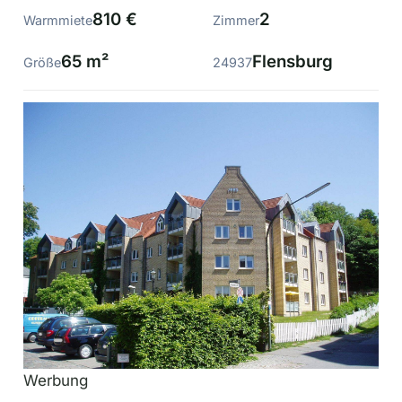
810 €
2
Warmmiete
Zimmer
65 m²
Flensburg
Größe
24937
Werbung