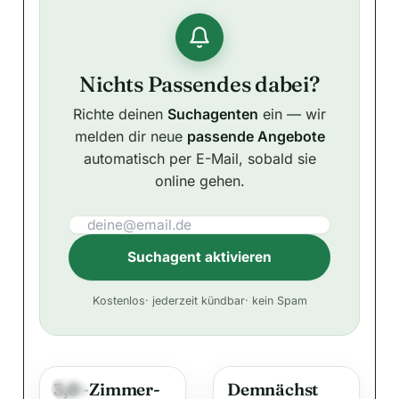
Nichts Passendes dabei?
Richte deinen
Suchagenten
ein — wir
melden dir neue
passende Angebote
automatisch per E-Mail, sobald sie
online gehen.
Suchagent aktivieren
A
Kostenlos
· jederzeit kündbar
· kein Spam
l
t
e
3,0 -Zimmer-
Demnächst
r
Neu