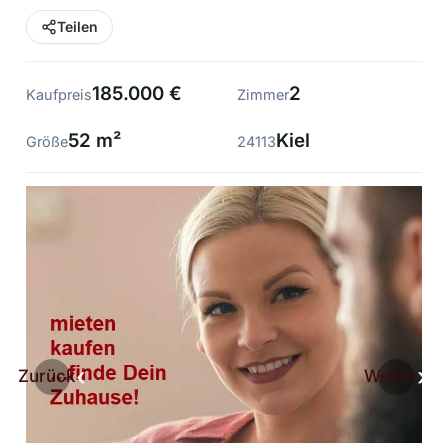
Teilen
185.000 €
2
Kaufpreis
Zimmer
52 m²
Kiel
Größe
24113
Zurück
Weiter