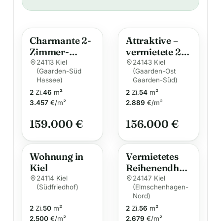
l
t
e
Charmante 2-
Attraktive –
r
Zimmer-
vermietete 2-
n
Wohnung mit
Zimmer-
24113 Kiel
24143 Kiel
a
(Gaarden-Süd
(Gaarden-Ost
Balkon im
Wohnung in
Hassee)
t
Gaarden-Süd)
beliebten Kiel-
Kiel !
2
Zi.
46
m²
2
Zi.
54
m²
i
Hassee
3.457
€/m²
2.889
€/m²
v
e
159.000 €
156.000 €
:
Wohnung in
Vermietetes
Kiel
Reihenendhau
s mit Garten |
24114 Kiel
24147 Kiel
(Südfriedhof)
(Elmschenhagen-
Indexmietvert
Nord)
rag | Kiel-
2
Zi.
50
m²
2
Zi.
56
m²
Elmschenhage
2.500
€/m²
2.679
€/m²