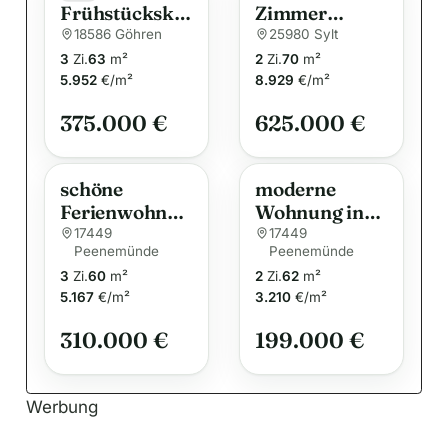
Frühstückskaf
Zimmer
n
fee schon den
Ferienwohnun
18586 Göhren
25980 Sylt
a
Meerblick
g (70qm) in
3
Zi.
63
m²
2
Zi.
70
m²
t
genießen – 3-
bester Lage
5.952
€/m²
8.929
€/m²
i
Zimmer-
375.000 €
625.000 €
Wohnung in
v
allerbester
e
Lage
:
schöne
moderne
Ferienwohnun
Wohnung in
g in der
Peenemünde
17449
17449
Peenemünde
Peenemünde
Dünenresiden
zu verkaufen
3
Zi.
60
m²
2
Zi.
62
m²
z nur 300 m
5.167
€/m²
3.210
€/m²
bis zum
Strand zu
310.000 €
199.000 €
verkaufen
Werbung