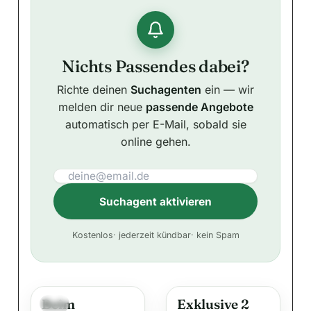
Nichts Passendes dabei?
Richte deinen
Suchagenten
ein — wir
melden dir neue
passende Angebote
automatisch per E-Mail, sobald sie
online gehen.
Suchagent aktivieren
A
Kostenlos
· jederzeit kündbar
· kein Spam
l
t
e
Beim
Exklusive 2
r
Neu