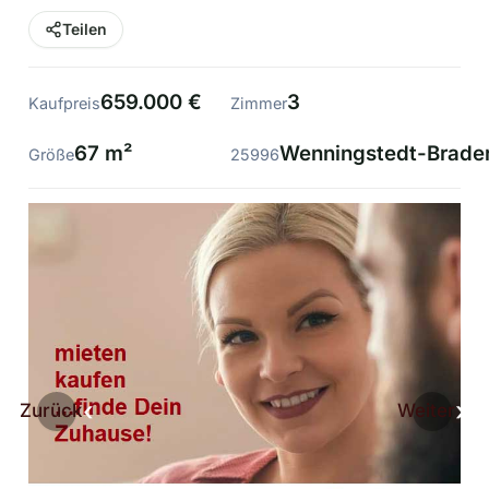
Teilen
659.000 €
3
Kaufpreis
Zimmer
67 m²
Wenningstedt-Brader
Größe
25996
Zurück
Weiter