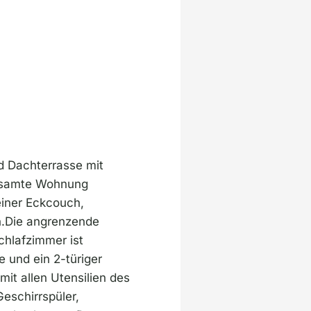
 Dachterrasse mit
gesamte Wohnung
iner Eckcouch,
en.Die angrenzende
chlafzimmer ist
 und ein 2-türiger
it allen Utensilien des
eschirrspüler,