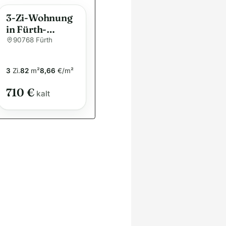
3-Zi-Wohnung
in Fürth-
Hamburger Str.
90768 Fürth
– 1. OG
3
Zi.
82
m²
8,66
€/m²
710 €
kalt