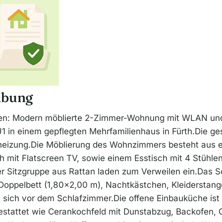
ibung
nen: Modern möblierte 2-Zimmer-Wohnung mit WLAN und
U1 in einem gepflegten Mehrfamilienhaus in Fürth.Die 
heizung.Die Möblierung des Wohnzimmers besteht aus e
ch mit Flatscreen TV, sowie einem Esstisch mit 4 Stühl
er Sitzgruppe aus Rattan laden zum Verweilen ein.Das S
 Doppelbett (1,80x2,00 m), Nachtkästchen, Kleiderstange
 sich vor dem Schlafzimmer.Die offene Einbauküche ist m
estattet wie Cerankochfeld mit Dunstabzug, Backofen, G