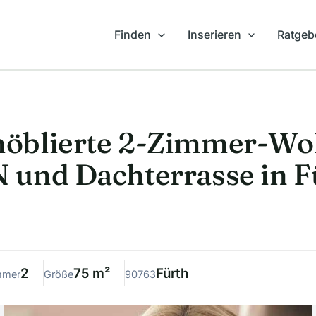
Finden
Inserieren
Ratgeb
öblierte 2-Zimmer-W
und Dachterrasse in F
2
75 m²
Fürth
mmer
Größe
90763