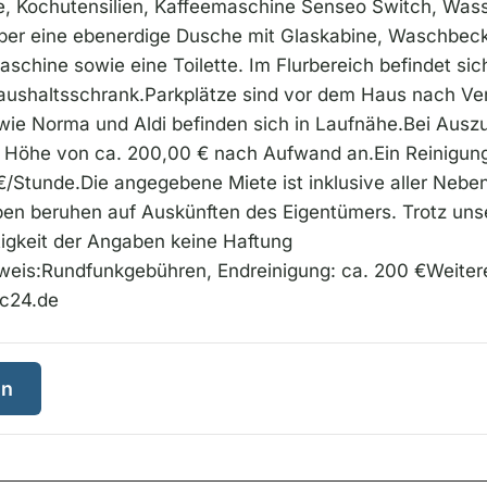
e, Kochutensilien, Kaffeemaschine Senseo Switch, Was
über eine ebenerdige Dusche mit Glaskabine, Waschbeck
chine sowie eine Toilette. Im Flurbereich befindet si
aushaltsschrank.Parkplätze sind vor dem Haus nach Ver
wie Norma und Aldi befinden sich in Laufnähe.Bei Auszug
n Höhe von ca. 200,00 € nach Aufwand an.Ein Reinigun
€/Stunde.Die angegebene Miete ist inklusive aller Nebe
en beruhen auf Auskünften des Eigentümers. Trotz uns
tigkeit der Angaben keine Haftung
eis:Rundfunkgebühren, Endreinigung: ca. 200 €Weiter
hc24.de
en