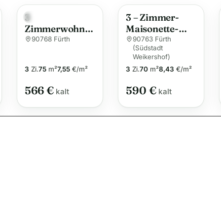
e
3
3 – Zimmer-
r
Neu
Zimmerwohnu
Maisonette-
n
ng mit Balkon
Wohnung mit
90768 Fürth
90763 Fürth
a
(Südstadt
neben dem
renoviertem
t
Weikershof)
Fürther
Badezimmer
3
Zi.
75
m²
7,55
€/m²
3
Zi.
70
m²
8,43
€/m²
i
Stadtwald
v
566 €
590 €
kalt
kalt
e
: