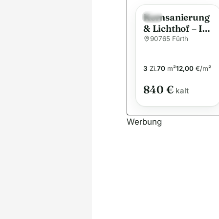
Kernsanierung
Neu
& Lichthof – Ihr
neues Zuhause
90765 Fürth
3
Zi.
70
m²
12,00
€/m²
840 €
kalt
Werbung