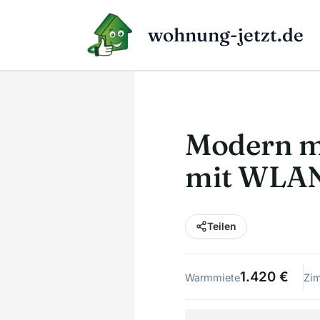
Zum
Inhalt
wohnung-jetzt.de
springen
Modern m
mit WLAN 
Teilen
1.420 €
Warmmiete
Zi