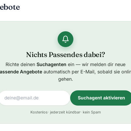
ebote
Nichts Passendes dabei?
Richte deinen
Suchagenten
ein — wir melden dir neue
assende Angebote
automatisch per E-Mail, sobald sie onli
gehen.
Suchagent aktivieren
A
Kostenlos
· jederzeit kündbar
· kein Spam
l
t