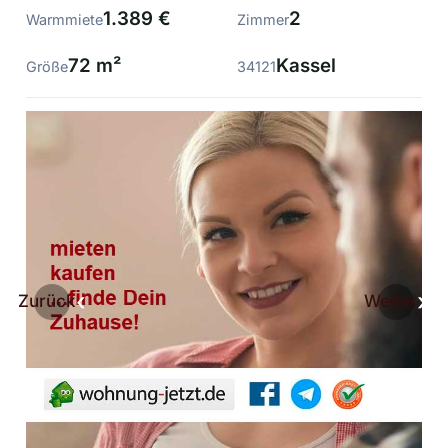
1.389 €
2
Warmmiete
Zimmer
72 m²
Kassel
Größe
34121
Zurück
Weiter