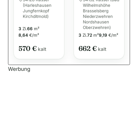
Wohnung
Wohlfühlen:
(Harleshausen
Wilhelmshöhe
sucht Mieter
gut
Jungfernkopf
Brasselsberg
geschnittene
Kirchditmold)
Niederzwehren
3-Zimmer-
Nordshausen
Wohnung
Oberzwehren)
3
Zi.
66
m²
8,64
€/m²
3
Zi.
72
m²
9,19
€/m²
570 €
662 €
kalt
kalt
Werbung