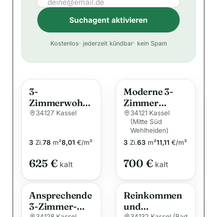
Suchagent aktivieren
A
Kostenlos
· jederzeit kündbar
· kein Spam
l
t
e
3-
Moderne 3-
r
Zimmerwohn
Zimmer
n
ung im EG –
Wohnung in
34127 Kassel
34121 Kassel
a
(Mitte Süd
zentral
zentraler Lage
t
Wehlheiden)
gelegen
3
Zi.
78
m²
8,01
€/m²
3
Zi.
63
m²
11,11
€/m²
i
v
625 €
700 €
kalt
kalt
e
:
Ansprechende
Reinkommen
3-Zimmer-
und
34128 Kassel
34132 Kassel (Bad