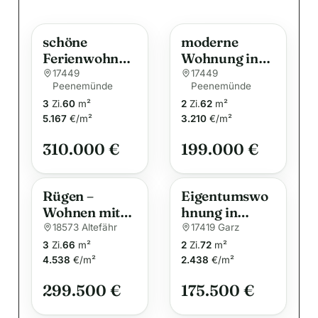
t
e
schöne
moderne
r
Ferienwohnun
Wohnung in
n
g in der
Peenemünde
17449
17449
a
Peenemünde
Peenemünde
Dünenresiden
zu verkaufen
t
3
Zi.
60
m²
2
Zi.
62
m²
z nur 300 m
i
5.167
€/m²
3.210
€/m²
bis zum
Strand zu
v
310.000 €
199.000 €
verkaufen
e
:
Rügen –
Eigentumswo
Wohnen mit
hnung in
Hafenblick &
ruhiger
18573 Altefähr
17419 Garz
maritimen
Randlage von
3
Zi.
66
m²
2
Zi.
72
m²
Flair mit Blick
Garz auf der
4.538
€/m²
2.438
€/m²
auf
Insel Usedom
299.500 €
175.500 €
Strahlsund