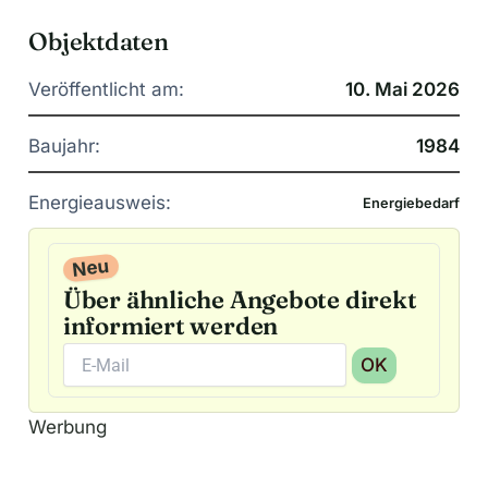
Objektdaten
Veröffentlicht am:
10. Mai 2026
Baujahr:
1984
Energieausweis:
Energiebedarf
Neu
Über ähnliche Angebote direkt
informiert werden
OK
A
Werbung
l
t