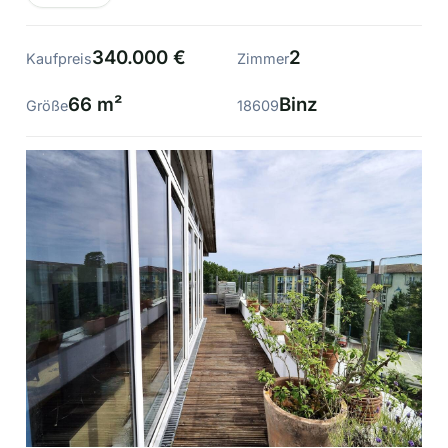
340.000 €
2
Kaufpreis
Zimmer
66 m²
Binz
Größe
18609