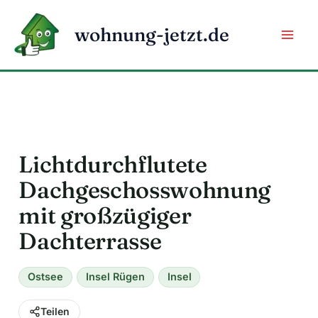
Zum
Inhalt
wohnung-jetzt.de
springen
Lichtdurchflutete
Dachgeschosswohnung
mit großzügiger
Dachterrasse
Ostsee
Insel Rügen
Insel
Teilen