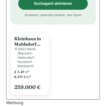
Suchagent aktivieren
A
Kostenlos
· jederzeit kündbar
· kein Spam
l
t
e
Kleinhaus in
r
Mahlsdorf
n
Süd
12623 Berlin
a
(Marzahn-
Hellersdorf
t
Kaulsdorf
i
Mahlsdorf)
v
2
Zi.
41
m²
e
6.317
€/m²
:
259.000 €
Werbung