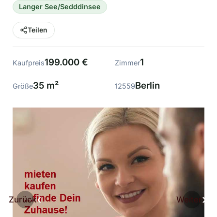
Langer See/Sedddinsee
Teilen
199.000 €
1
Kaufpreis
Zimmer
35 m²
Berlin
Größe
12559
Zurück
Weiter