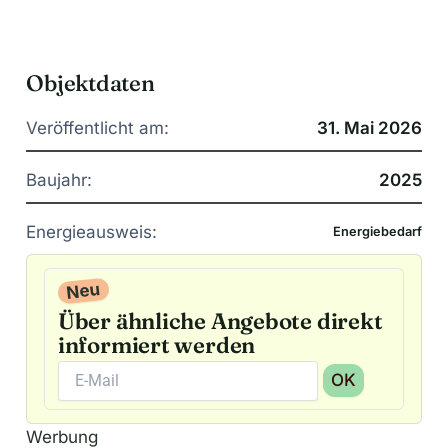
Objektdaten
Veröffentlicht am:
31. Mai 2026
Baujahr:
2025
Energieausweis:
Energiebedarf
Neu
Über ähnliche Angebote direkt
informiert werden
OK
A
Werbung
l