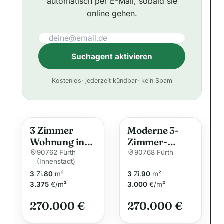
automatisch per E-Mail, sobald sie
online gehen.
Suchagent aktivieren
A
Kostenlos
· jederzeit kündbar
· kein Spam
l
t
e
3 Zimmer
Moderne 3-
r
Wohnung in
Zimmer-
n
der Altstadt …
Eigentumswo
90762 Fürth
90768 Fürth
a
(Innenstadt)
hnung mit
t
3
Zi.
80
m²
3
Zi.
90
m²
individuellem
i
3.375
€/m²
3.000
€/m²
Gestaltungssp
v
ielraum in
270.000 €
270.000 €
Burgfarrnbac
e
h