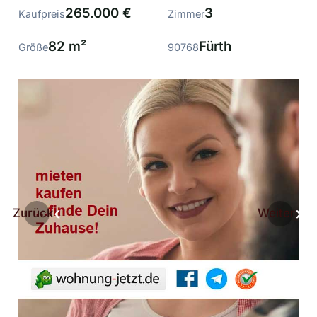
265.000 €
3
Kaufpreis
Zimmer
82 m²
Fürth
Größe
90768
Zurück
Weiter