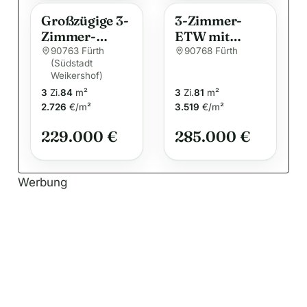
:
Großzügige 3-
3-Zimmer-
Zimmer-
ETW mit
Wohnung mit
Balkon und
90763 Fürth
90768 Fürth
(Südstadt
flexibler
TG-
Weikershof)
Nutzung in
Einzelstellplat
3
Zi.
84
m²
3
Zi.
81
m²
zentraler Lage
z
2.726
€/m²
3.519
€/m²
von Fürth-
Südstadt
229.000 €
285.000 €
Werbung