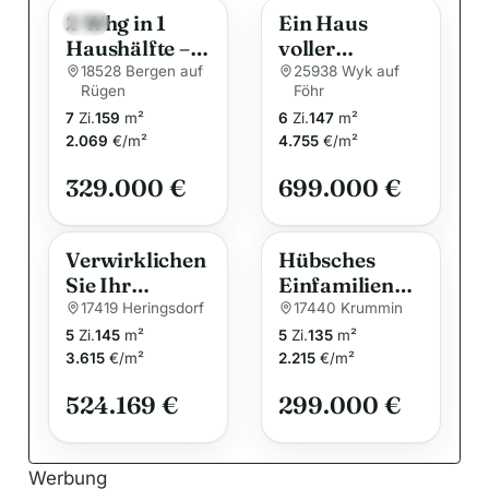
2 Whg in 1
Ein Haus
r
Neu
Haushälfte –
voller
n
Wohnen &
Möglichkeiten
18528 Bergen auf
25938 Wyk auf
a
Rügen
Föhr
Vermieten mit
– und
t
7
Zi.
159
m²
6
Zi.
147
m²
Ausbaupotenz
vielleicht
i
2.069
€/m²
4.755
€/m²
ial im
schon bald Ihr
Dachgeschoss
v
neues
329.000 €
699.000 €
Zuhause.
e
:
Verwirklichen
Hübsches
Sie Ihr
Einfamilienha
individuelles
us mit großem
17419 Heringsdorf
17440 Krummin
Traumhaus –
Garten und 2
5
Zi.
145
m²
5
Zi.
135
m²
flexibel und
Ferienwohnun
3.615
€/m²
2.215
€/m²
nach Ihren
gen in
524.169 €
299.000 €
Vorgaben!
Krummin auf
Usedom
Werbung