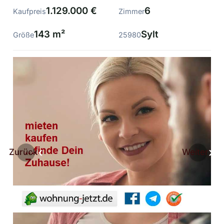
1.129.000 €
6
Kaufpreis
Zimmer
143 m²
Sylt
Größe
25980
Zurück
Weiter