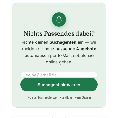
Nichts Passendes dabei?
Richte deinen
Suchagenten
ein — wir
melden dir neue
passende Angebote
automatisch per E-Mail, sobald sie
online gehen.
Suchagent aktivieren
A
Kostenlos
· jederzeit kündbar
· kein Spam
l
t
e