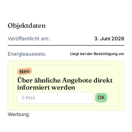
Objektdaten
Veröffentlicht am:
3. Juni 2026
Energieausweis:
Liegt bei der Besichtigung vor
Neu
Über ähnliche Angebote direkt
informiert werden
OK
A
Werbung
l
t
e