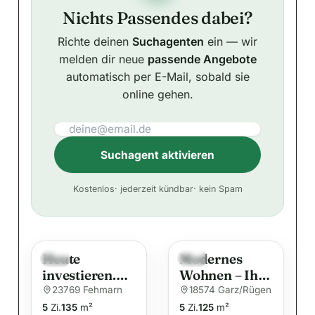
Nichts Passendes dabei?
Richte deinen
Suchagenten
ein — wir
melden dir neue
passende Angebote
automatisch per E-Mail, sobald sie
online gehen.
Suchagent aktivieren
A
Kostenlos
· jederzeit kündbar
· kein Spam
l
t
e
Heute
Modernes
r
Neu
Neu
investieren.
Wohnen – Ihr
n
Morgen
Traumhaus
23769 Fehmarn
18574 Garz/Rügen
a
profitieren.
für die ganze
5
Zi.
135
m²
5
Zi.
125
m²