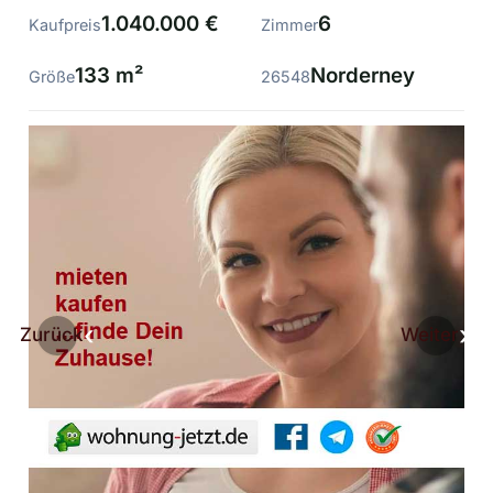
1.040.000 €
6
Kaufpreis
Zimmer
133 m²
Norderney
Größe
26548
Zurück
Weiter