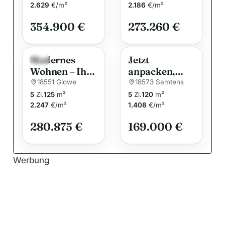
t
Vollsaniertes
Familie
2.629
€/m²
2.186
€/m²
i
Zweifamilienh
354.900 €
273.260 €
aus mit zwei
v
vermieteten
e
Wohneinheite
:
Modernes
Jetzt
Neu
n.
Wohnen – Ihr
anpacken,
Traumhaus
gestalten,
18551 Glowe
18573 Samtens
für die ganze
einziehen –
5
Zi.
125
m²
5
Zi.
120
m²
Familie
Familienhaus
2.247
€/m²
1.408
€/m²
mit Potenzial
280.875 €
169.000 €
in Samtens
auf Rügen
Werbung