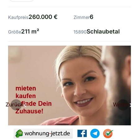
260.000 €
6
Kaufpreis
Zimmer
211 m²
Schlaubetal
Größe
15890
Zurück
Weiter