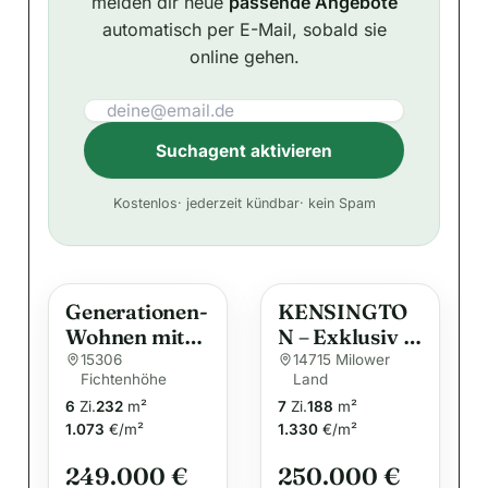
melden dir neue
passende Angebote
automatisch per E-Mail, sobald sie
online gehen.
Suchagent aktivieren
A
Kostenlos
· jederzeit kündbar
· kein Spam
l
t
e
Generationen-
KENSINGTO
r
Wohnen mit
N – Exklusiv –
n
viel Platz: 6-
Wohn-
15306
14715 Milower
a
Fichtenhöhe
Land
Zimmer-
Geschäftshaus
t
6
Zi.
232
m²
7
Zi.
188
m²
Einfamilienha
mit
i
1.073
€/m²
1.330
€/m²
us im
zusätzlicher
Bungalow-Stil
v
Einliegerwohn
249.000 €
250.000 €
mit Garten
ung und
e