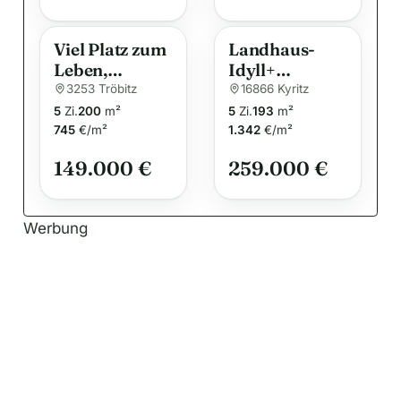
und Pool
großer PV-
:
Anlage
Viel Platz zum
Landhaus-
Leben,
Idyll+
Genießen und
Einliegerwohn
3253 Tröbitz
16866 Kyritz
Wohlfühlen –
ung: Viel Platz
5
Zi.
200
m²
5
Zi.
193
m²
großzügiges
für Familie,
745
€/m²
1.342
€/m²
Einfamilienha
Hobby und
149.000 €
259.000 €
us mit
Selbstversorg
Nebengebäud
ung!
e und
Werbung
traumhaftem
Garten in
Tröbitz!