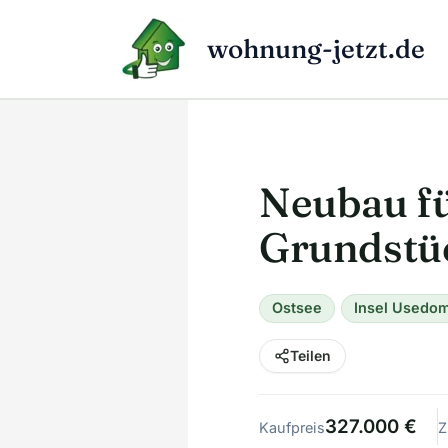
Zum
Inhalt
wohnung-jetzt.de
springen
Neubau fü
Grundstü
Ostsee
Insel Usedo
Teilen
327.000 €
Kaufpreis
Z