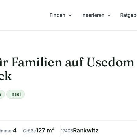
Finden
Inserieren
Ratgeb
r Familien auf Usedom 
ck
m
Insel
4
127 m²
Rankwitz
immer
Größe
17406