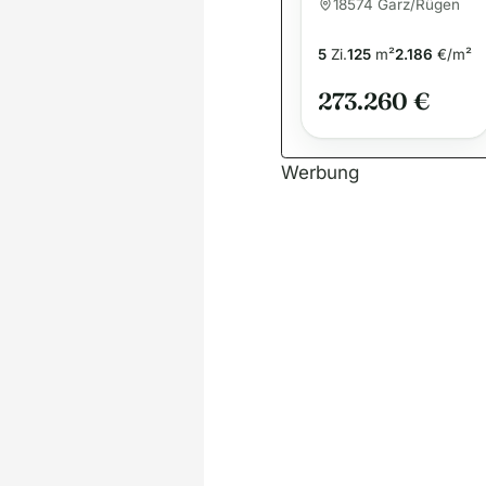
Traumhaus für
18574 Garz/Rügen
die ganze
Familie
5
Zi.
125
m²
2.186
€/m²
273.260 €
Werbung