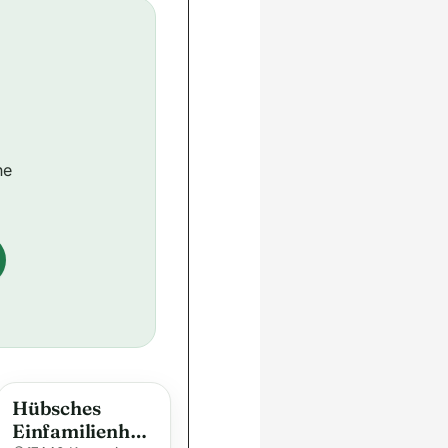
ne
Hübsches
Einfamilienhau