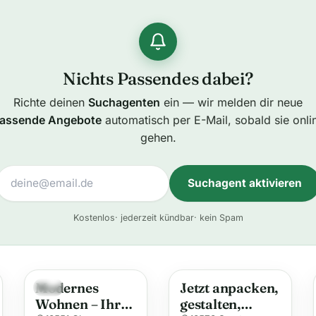
Nichts Passendes dabei?
Richte deinen
Suchagenten
ein — wir melden dir neue
assende Angebote
automatisch per E-Mail, sobald sie onli
gehen.
Suchagent aktivieren
A
Kostenlos
· jederzeit kündbar
· kein Spam
l
t
e
Modernes
Jetzt anpacken,
r
Neu
Wohnen – Ihr
gestalten,
n