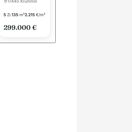
s mit großem
17440 Krummin
Garten und 2
Ferienwohnung
5
Zi.
135
m²
2.215
€/m²
en in Krummin
299.000 €
auf Usedom