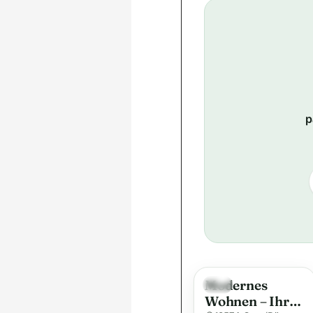
p
Modernes
Neu
Wohnen – Ihr