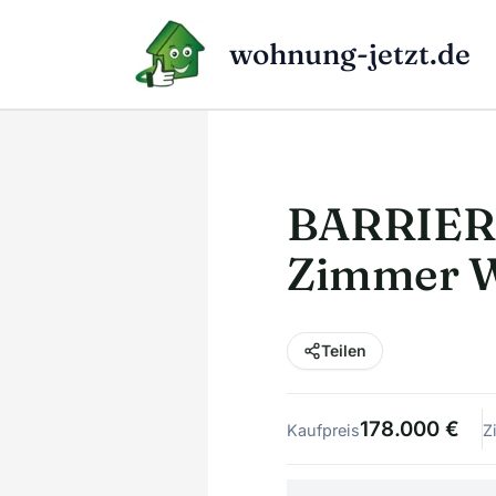
Zum
Inhalt
wohnung-jetzt.de
springen
BARRIERE
Zimmer W
Teilen
178.000 €
Kaufpreis
Z