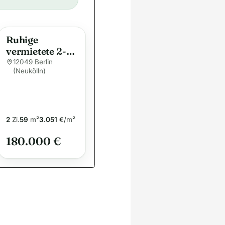
Ruhige
vermietete 2-
Zimmer-
12049 Berlin
(Neukölln)
Wohnung im
Schillerkiez
2
Zi.
59
m²
3.051
€/m²
180.000 €