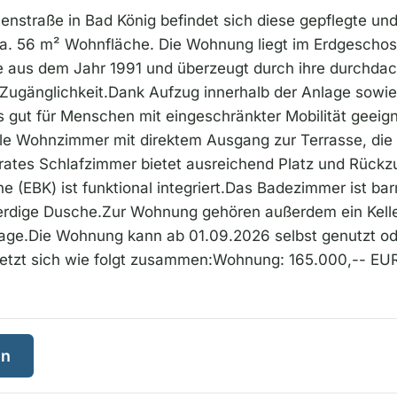
enstraße in Bad König befindet sich diese gepflegte und 
. 56 m² Wohnfläche. Die Wohnung liegt im Erdgeschos
e aus dem Jahr 1991 und überzeugt durch ihre durchda
Zugänglichkeit.Dank Aufzug innerhalb der Anlage sowie e
gut für Menschen mit eingeschränkter Mobilität geeig
lle Wohnzimmer mit direktem Ausgang zur Terrasse, di
parates Schlafzimmer bietet ausreichend Platz und Rückz
(EBK) ist funktional integriert.Das Badezimmer ist barr
nerdige Dusche.Zur Wohnung gehören außerdem ein Kell
garage.Die Wohnung kann ab 01.09.2026 selbst genutzt o
etzt sich wie folgt zusammen:Wohnung: 165.000,-- EURS
en