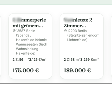
t
e
2 Zimmerperle
Vermietete 2
r
Neu
Neu
mit grünem
Zimmer
n
Ausblick und
Wohnung in
13587 Berlin
12203 Berlin
a
(Spandau
(Steglitz-Zehlendorf
Westbalkon
bester
Hakenfelde Kolonie
t
Lichterfelde)
Sofortbezug in
Steglitzer Lage
Wannseeaten Siedl.
i
Hakenfelde
Wohnsiedlung
Hakenfelde)
v
2
Zi.
56
m²
3.125
€/m²
2
Zi.
58
m²
3.259
€/m²
e
:
175.000 €
189.000 €