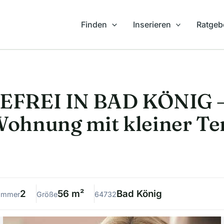
Finden
Inserieren
Ratgeb
FREI IN BAD KÖNIG –
ohnung mit kleiner Te
2
56 m²
Bad König
immer
Größe
64732