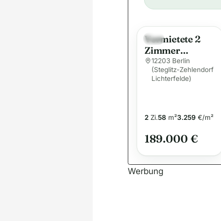
Vermietete 2
Neu
Zimmer
Wohnung in
12203 Berlin
(Steglitz-Zehlendorf
bester
Lichterfelde)
Steglitzer Lage
2
Zi.
58
m²
3.259
€/m²
189.000 €
Werbung