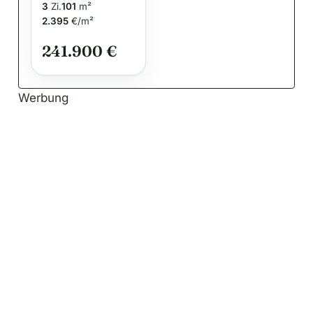
Wohnfläche
3
Zi.
101
m²
mit 101 m² –
2.395
€/m²
mr-2024-26-
11-1SH102D
241.900 €
Werbung