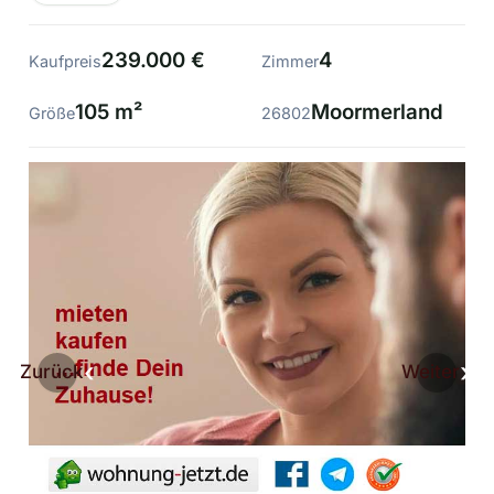
239.000 €
4
Kaufpreis
Zimmer
105 m²
Moormerland
Größe
26802
Zurück
Weiter