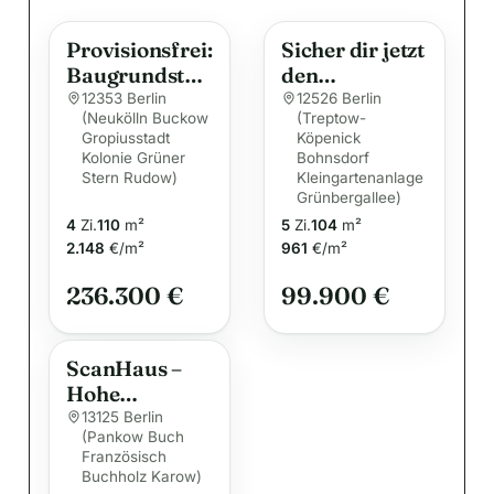
e
Provisionsfrei:
Sicher dir jetzt
r
Baugrundstüc
den
n
k mit
AktionspreisS
12353 Berlin
12526 Berlin
a
(Neukölln Buckow
(Treptow-
Bestandsgebä
R
Gropiusstadt
t
Köpenick
ude in Berlin-
Kolonie Grüner
Bohnsdorf
i
Buckow
Stern Rudow)
Kleingartenanlage
v
Grünbergallee)
4
Zi.
110
m²
5
Zi.
104
m²
e
2.148
€/m²
961
€/m²
:
236.300 €
99.900 €
ScanHaus –
Hohe
Drempelhöhe
13125 Berlin
(Pankow Buch
für mehr Platz
Französisch
– Kompakte
Buchholz Karow)