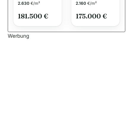
Kiel/Wik
Kieler Förde!
2.630
€/m²
2.160
€/m²
181.500 €
175.000 €
Werbung