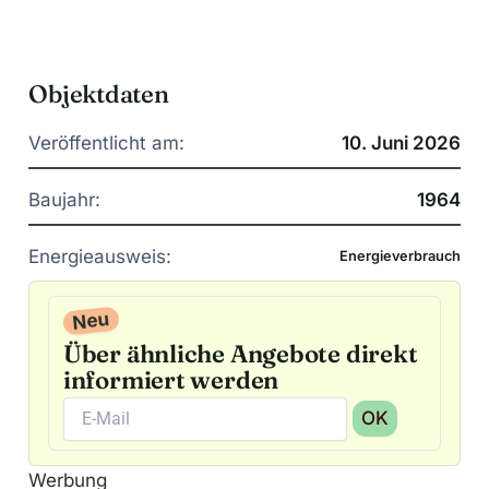
Objektdaten
Veröffentlicht am:
10. Juni 2026
Baujahr:
1964
Energieausweis:
Energieverbrauch
Neu
Über ähnliche Angebote direkt
informiert werden
OK
A
Werbung
l