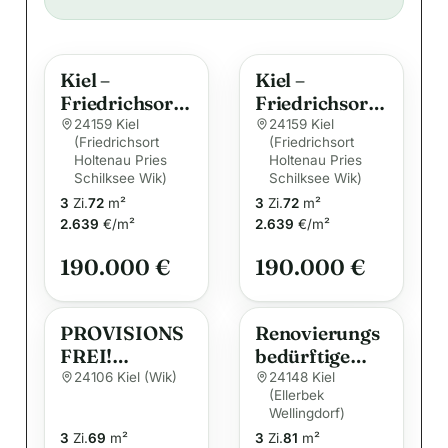
t
e
Kiel –
Kiel –
r
Friedrichsort
Friedrichsort:
n
– Die gute
Sonnige
24159 Kiel
24159 Kiel
a
(Friedrichsort
(Friedrichsort
preiswerte
Eigentumswo
Holtenau Pries
t
Holtenau Pries
Wohnung
hnung – Frei
Schilksee Wik)
Schilksee Wik)
i
wird frei !
zum
3
Zi.
72
m²
3
Zi.
72
m²
v
01.09.2026
2.639
€/m²
2.639
€/m²
e
190.000 €
190.000 €
:
PROVISIONS
Renovierungs
FREI!
bedürftige
Gemütliche
Eigentumswo
24106 Kiel (Wik)
24148 Kiel
(Ellerbek
Dachgeschoss
hnungen mit
Wellingdorf)
wohnung in
Blick auf die
3
Zi.
69
m²
3
Zi.
81
m²