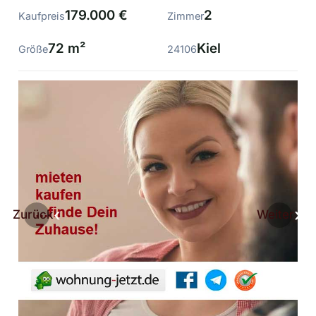
179.000 €
2
Kaufpreis
Zimmer
72 m²
Kiel
Größe
24106
Zurück
Weiter