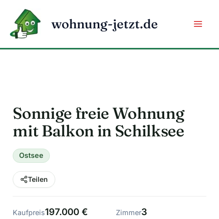
Zum
Inhalt
wohnung-jetzt.de
springen
Sonnige freie Wohnung
mit Balkon in Schilksee
Ostsee
Teilen
197.000 €
3
Kaufpreis
Zimmer