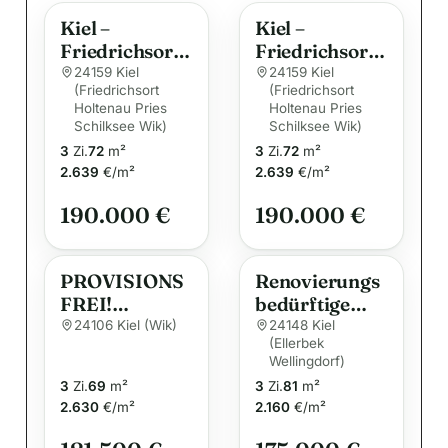
e
Kiel –
Kiel –
r
Friedrichsort
Friedrichsort:
n
– Die gute
Sonnige
24159 Kiel
24159 Kiel
a
(Friedrichsort
(Friedrichsort
preiswerte
Eigentumswo
Holtenau Pries
t
Holtenau Pries
Wohnung
hnung – Frei
Schilksee Wik)
Schilksee Wik)
i
wird frei !
zum
3
Zi.
72
m²
3
Zi.
72
m²
v
01.09.2026
2.639
€/m²
2.639
€/m²
e
190.000 €
190.000 €
:
PROVISIONS
Renovierungs
FREI!
bedürftige
Gemütliche
Eigentumswo
24106 Kiel (Wik)
24148 Kiel
(Ellerbek
Dachgeschoss
hnungen mit
Wellingdorf)
wohnung in
Blick auf die
3
Zi.
69
m²
3
Zi.
81
m²
Kiel/Wik
Kieler Förde!
2.630
€/m²
2.160
€/m²