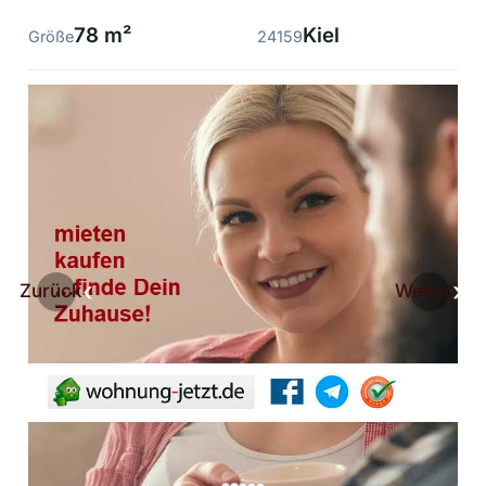
78 m²
Kiel
Größe
24159
Zurück
Weiter