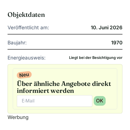
Objektdaten
Veröffentlicht am:
10. Juni 2026
Baujahr:
1970
Energieausweis:
Liegt bei der Besichtigung vor
Neu
Über ähnliche Angebote direkt
informiert werden
OK
A
Werbung
l
t