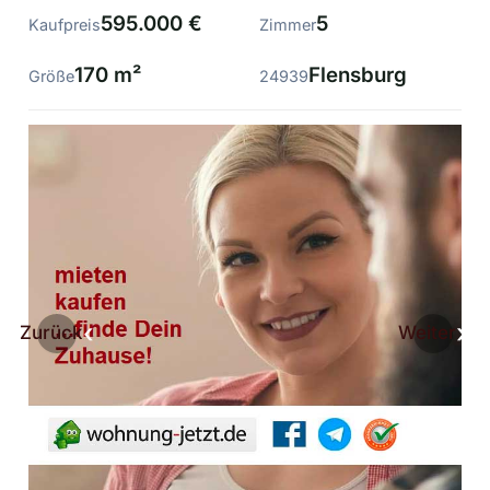
595.000 €
5
Kaufpreis
Zimmer
170 m²
Flensburg
Größe
24939
Zurück
Weiter