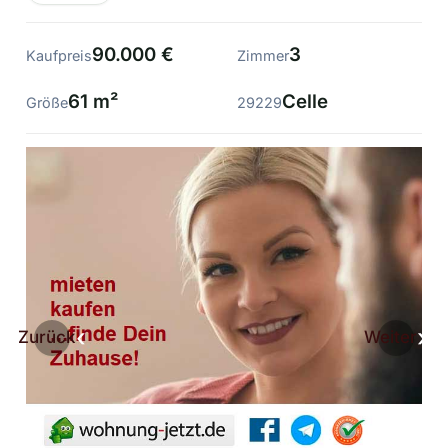
90.000 €
3
Kaufpreis
Zimmer
61 m²
Celle
Größe
29229
Zurück
Weiter