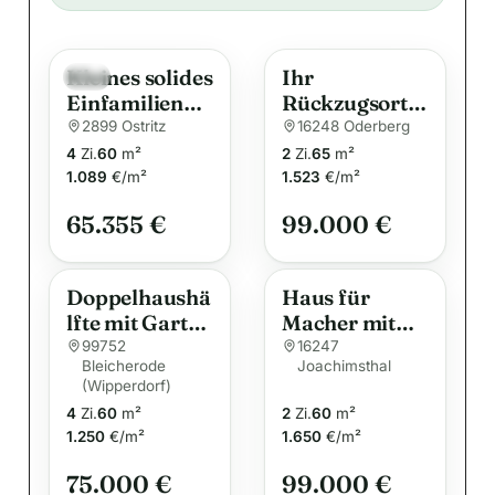
t
e
Kleines solides
Ihr
r
Neu
Einfamilienha
Rückzugsort
n
us mit
mit
2899 Ostritz
16248 Oderberg
a
Fachwerkante
Gartentraum
4
Zi.
60
m²
2
Zi.
65
m²
t
il in der
…
1.089
€/m²
1.523
€/m²
i
Oberlausitz
65.355 €
99.000 €
v
e
:
Doppelhaushä
Haus für
lfte mit Garten
Macher mit
und Garage
Vision…
99752
16247
Bleicherode
Joachimsthal
(Wipperdorf)
4
Zi.
60
m²
2
Zi.
60
m²
1.250
€/m²
1.650
€/m²
75.000 €
99.000 €