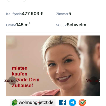
477.903 €
5
Kaufpreis
Zimmer
145 m²
Schwelm
Größe
58332
Zurück
Weiter