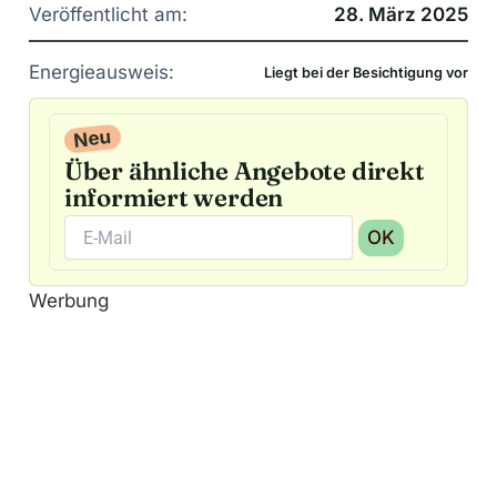
Veröffentlicht am:
28. März 2025
Energieausweis:
Liegt bei der Besichtigung vor
Neu
Über ähnliche Angebote direkt
informiert werden
OK
A
Werbung
l
t
e
r
n
a
t