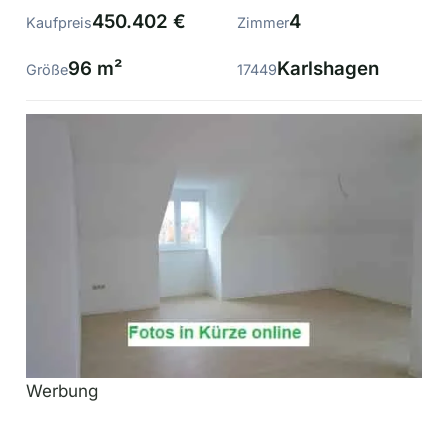
450.402 €
4
Kaufpreis
Zimmer
96 m²
Karlshagen
Größe
17449
Werbung