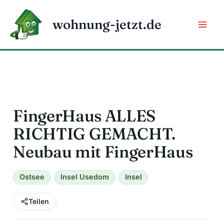
Zum
Inhalt
wohnung-jetzt.de
springen
FingerHaus ALLES
RICHTIG GEMACHT.
Neubau mit FingerHaus
Ostsee
Insel Usedom
Insel
Teilen