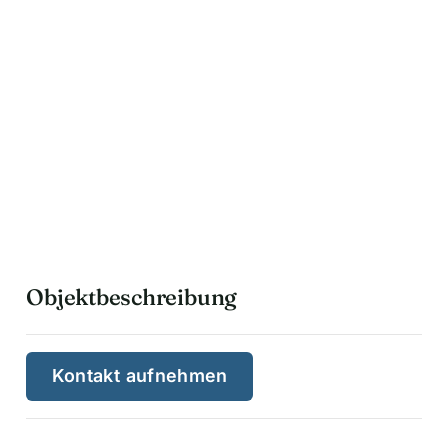
i
v
e
:
Objektbeschreibung
Kontakt aufnehmen