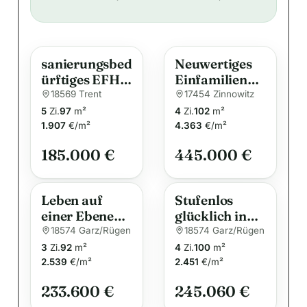
l
t
e
sanierungsbed
Neuwertiges
r
ürftiges EFH
Einfamilienha
n
mit
us in
18569 Trent
17454 Zinnowitz
a
Nebengelass
Waldrandlage
5
Zi.
97
m²
4
Zi.
102
m²
t
u. großem
im Ostseebad
1.907
€/m²
4.363
€/m²
i
Grundstück
Zinnowitz
185.000 €
445.000 €
v
e
:
Leben auf
Stufenlos
einer Ebene
glücklich in
auf Rügen!
Garz auf
18574 Garz/Rügen
18574 Garz/Rügen
Rügen
3
Zi.
92
m²
4
Zi.
100
m²
2.539
€/m²
2.451
€/m²
233.600 €
245.060 €