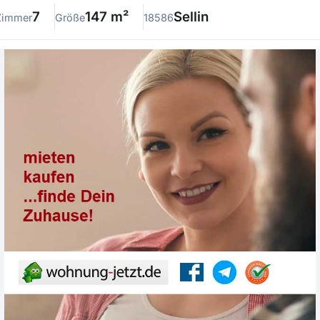
7
147 m²
Sellin
Zimmer
Größe
18586