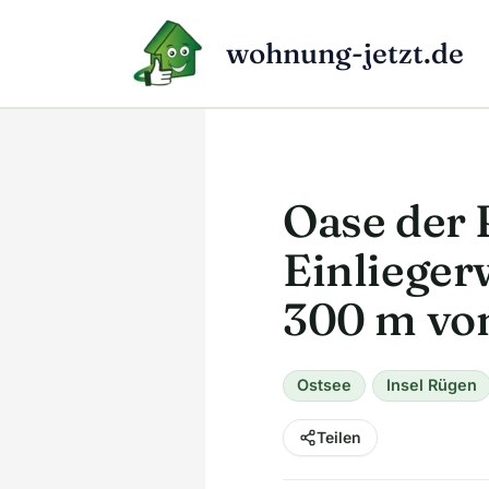
Zum
Inhalt
wohnung-jetzt.de
springen
Oase der 
Einlieger
300 m vo
Ostsee
Insel Rügen
Teilen