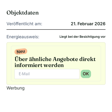
Objektdaten
Veröffentlicht am:
21. Februar 2026
Energieausweis:
Liegt bei der Besichtigung vor
Neu
Über ähnliche Angebote direkt
informiert werden
OK
A
Werbung
l
t
e
r