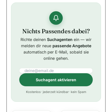
Nichts Passendes dabei?
Richte deinen
Suchagenten
ein — wir
melden dir neue
passende Angebote
automatisch per E-Mail, sobald sie
online gehen.
Suchagent aktivieren
A
Kostenlos
· jederzeit kündbar
· kein Spam
l
t
e