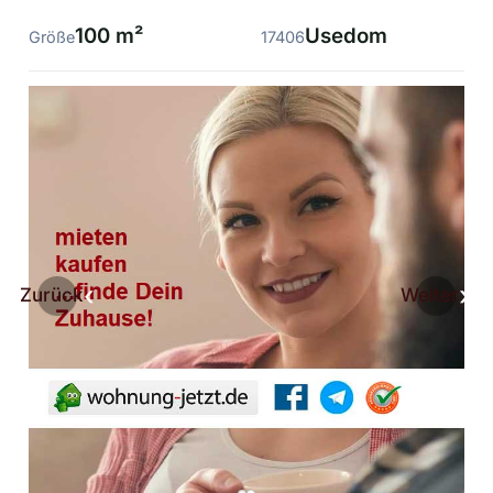
100 m²
Usedom
Größe
17406
Zurück
Weiter