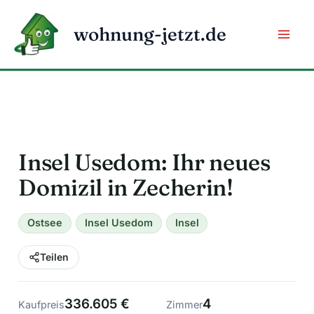
Zum
Inhalt
wohnung-jetzt.de
springen
Insel Usedom: Ihr neues
Domizil in Zecherin!
Ostsee
Insel Usedom
Insel
Teilen
336.605 €
4
Kaufpreis
Zimmer