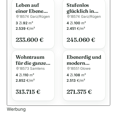
Leben auf
Stufenlos
r
einer Ebene
glücklich in
n
auf Rügen!
Garz auf
18574 Garz/Rügen
18574 Garz/Rügen
a
Rügen
3
Zi.
92
m²
4
Zi.
100
m²
t
2.539
€/m²
2.451
€/m²
i
233.600 €
245.060 €
v
e
:
Wohntraum
Ebenerdig und
für die ganze
modern
Familie
Wohnen – Ihr
18573 Samtens
18551 Glowe
Traum-
4
Zi.
110
m²
4
Zi.
108
m²
Bungalow mit
2.852
€/m²
2.513
€/m²
überdachter
313.715 €
271.375 €
Terrasse
Werbung