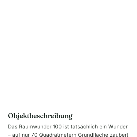
n
a
t
i
v
e
:
Objektbeschreibung
Das Raumwunder 100 ist tatsächlich ein Wunder
– auf nur 70 Quadratmetern Grundfläche zaubert