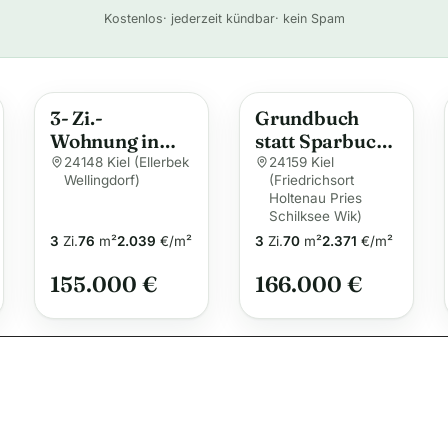
A
Kostenlos
· jederzeit kündbar
· kein Spam
l
t
e
3- Zi.-
Grundbuch
r
Wohnung in
statt Sparbuch
n
Kiel- Ellerbek
– Vermietete
24148 Kiel (Ellerbek
24159 Kiel
a
Wellingdorf)
(Friedrichsort
Eigentumswoh
t
Holtenau Pries
nungen in
Schilksee Wik)
i
Schilksee
3
Zi.
76
m²
2.039
€/m²
3
Zi.
70
m²
2.371
€/m²
v
155.000 €
e
166.000 €
: