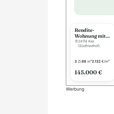
Rendite-
Wohnung mit
Balkon am
24114 Kiel
(Südfriedhof)
Südfriedhof
3
Zi.
68
m²
2.132
€/m²
145.000 €
Werbung