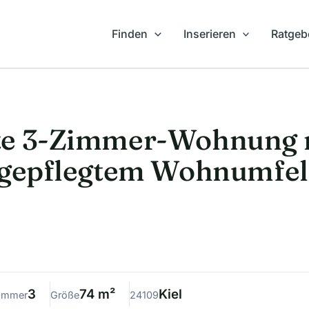
Finden
Inserieren
Ratgeb
te 3-Zimmer-Wohnung 
n gepflegtem Wohnumfe
3
74 m²
Kiel
immer
Größe
24109