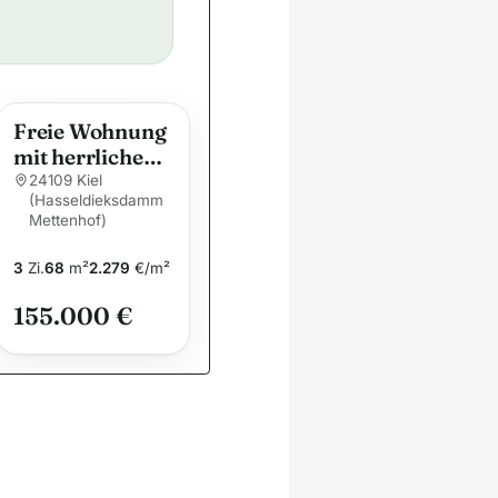
Freie Wohnung
mit herrlichem
Ausblick nahe
24109 Kiel
(Hasseldieksdamm
Melsdorf
Mettenhof)
3
Zi.
68
m²
2.279
€/m²
155.000 €