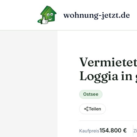
Zum
Inhalt
wohnung-jetzt.de
springen
Vermiete
Loggia i
Ostsee
Teilen
154.800 €
Kaufpreis
Z