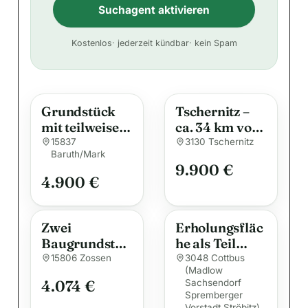
Suchagent aktivieren
A
Kostenlos
· jederzeit kündbar
· kein Spam
l
t
e
Grundstück
Tschernitz –
r
mit teilweise
ca. 34 km vom
n
verfallenem
Cottbuser
15837
3130 Tschernitz
a
Baruth/Mark
Gebäude im
Zentraum – lt.
t
9.900 €
Dorfkern von
FNP-Entwurf
4.900 €
i
Petkus
zukünftige
(Baruth/Mark
v
Wohnbaufläc
),
he –
e
Zwei
Erholungsfläc
provisionsfrei
provisionsfrei
Baugrundstüc
:
he als Teil
kaufen
ke im Wege
einer
15806 Zossen
3048 Cottbus
(Madlow
des
Kleingartenan
4.074 €
Sachsendorf
Erbbaurechte
lage (ca. 0,3
Spremberger
s in
ha) in Cottbus
Vorstadt Ströbitz)