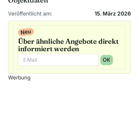
Veröffentlicht am:
15. März 2026
Neu
Über ähnliche Angebote direkt
informiert werden
OK
A
Werbung
l
t
e
r
n
a
t
i