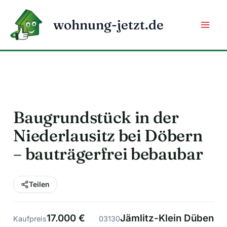
Zum
Inhalt
wohnung-jetzt.de
springen
Baugrundstück in der
Niederlausitz bei Döbern
– bauträgerfrei bebaubar
Teilen
17.000 €
Jämlitz-Klein Düben
Kaufpreis
03130