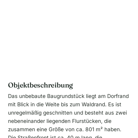
v
e
:
Objektbeschreibung
Das unbebaute Baugrundstück liegt am Dorfrand
mit Blick in die Weite bis zum Waldrand. Es ist
unregelmäßig geschnitten und besteht aus zwei
nebeneinander liegenden Flurstücken, die
zusammen eine Größe von ca. 801 m² haben.
Die Straßenfront ist ca. 40 m lang, die