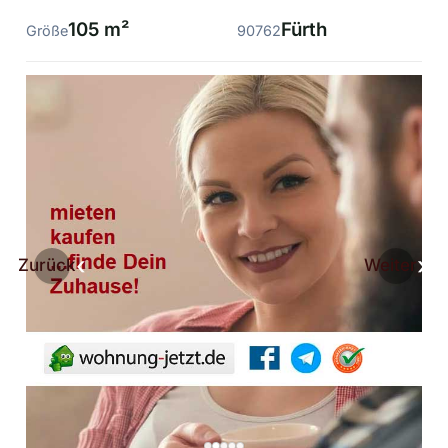
105 m²
Fürth
Größe
90762
Zurück
Weiter