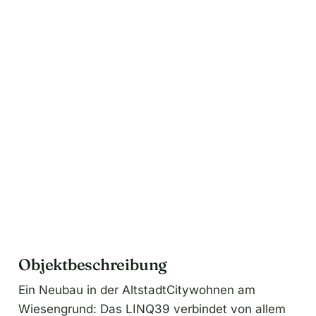
n
a
t
i
v
e
:
Objektbeschreibung
Ein Neubau in der AltstadtCitywohnen am
Wiesengrund: Das LINQ39 verbindet von allem