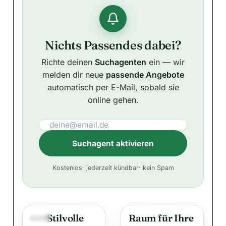
Nichts Passendes dabei?
Richte deinen
Suchagenten
ein — wir
melden dir neue
passende Angebote
automatisch per E-Mail, sobald sie
online gehen.
Suchagent aktivieren
A
Kostenlos
· jederzeit kündbar
· kein Spam
l
t
e
+++Stilvolle
Raum für Ihre
r
Neu