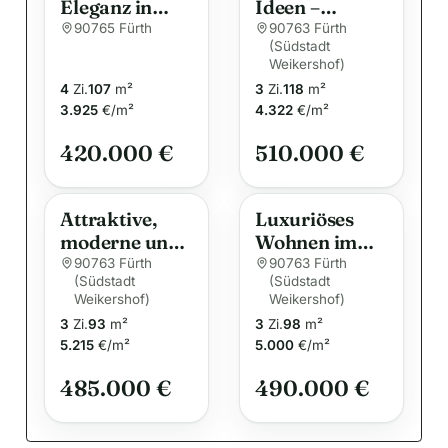
Eleganz in
Ideen –
n
Fürth-
Eigentumswo
90765 Fürth
90763 Fürth
a
(Südstadt
Poppenreuth+
hnung im
t
Weikershof)
++
Herzen von
4
Zi.
107
m²
3
Zi.
118
m²
i
Fürth
3.925
€/m²
4.322
€/m²
v
e
420.000 €
510.000 €
:
Attraktive,
Luxuriöses
moderne und
Wohnen im
helle 3-
„Carré Vita“
90763 Fürth
90763 Fürth
(Südstadt
(Südstadt
Zimmer-
mit zwei
Weikershof)
Weikershof)
Seniorenwohn
Terrassen &
3
Zi.
93
m²
3
Zi.
98
m²
ung mit
Skyline-Flair!
5.215
€/m²
5.000
€/m²
Dachterrasse
in Fürth-Süd
485.000 €
490.000 €