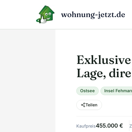
Zum
Inhalt
wohnung-jetzt.de
springen
Exklusive
Lage, dir
Ostsee
Insel Fehmar
Teilen
455.000 €
Kaufpreis
Z