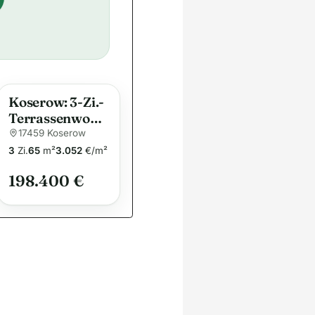
Koserow: 3-Zi.-
Terrassenwohn
ung im EG in
17459 Koserow
ruhiger Lage
3
Zi.
65
m²
3.052
€/m²
198.400 €