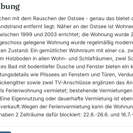
ibung
chen mit dem Rauschen der Ostsee - genau das bietet 
ndstrand entfernt liegt. Näher an der Ostsee ist Wohn
ischen 1999 und 2003 errichtet; die Wohnung wurde 
rgeschoss gelegene Wohnung wurde regelmäßig modernis
en Zustand. Ein gemütlicher Wohnraum mit einer ca. zw
em Holzboden in allen Wohn- und Schlafräumen, zwei S
rtes Bad mit bodentiefer Dusche und Fenster bieten ein 
ngsdetails wie Plissees an Fenstern und Türen, Verdun
ckengitter sowie zwei TV-Anschlüsse ergänzen das Ang
als Ferienwohnung vermietet; bestehende Vermietungen
Eine Eigennutzung oder dauerhafte Vermietung ist ebenf
 verkauft.Wegen der Ferienvermietung kann die Wohnun
haben 2 Zeiträume dafür blockiert: 22.6.-26.6. und 16.7.-