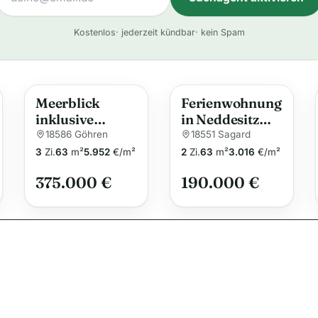
A
Kostenlos
· jederzeit kündbar
· kein Spam
l
t
e
Meerblick
Ferienwohnung
r
inklusive
in Neddesitz
n
Traumhafte
mit fußläufiger
18586 Göhren
18551 Sagard
a
Wohnung in
Wellnessoase
3
Zi.
63
m²
5.952
€/m²
2
Zi.
63
m²
3.016
€/m²
t
Göhren
zur
375.000 €
i
190.000 €
renditenreiche
v
n Vermietung
e
: