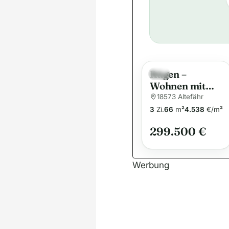
Rügen –
Neu
Wohnen mit
Hafenblick &
18573 Altefähr
maritimen Flair
3
Zi.
66
m²
4.538
€/m²
mit Blick auf
299.500 €
Strahlsund
Werbung