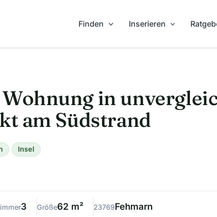
Finden
Inserieren
Ratgeb
 Wohnung in unvergleic
ekt am Südstrand
n
Insel
3
62 m²
Fehmarn
immer
Größe
23769