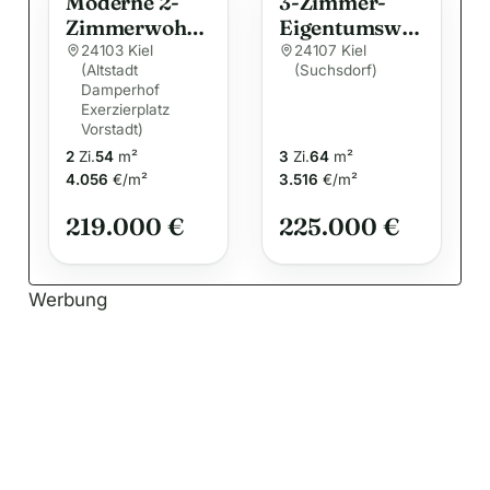
Moderne 2-
3-Zimmer-
Zimmerwohn
Eigentumswo
ung in
hnung mit
24103 Kiel
24107 Kiel
(Altstadt
(Suchsdorf)
zentraler Lage
Südbalkon
Damperhof
von Kiel
und Stellplatz
Exerzierplatz
Exerzierplatz
Vorstadt)
– umfassend
2
Zi.
54
m²
3
Zi.
64
m²
renoviert
4.056
€/m²
3.516
€/m²
219.000 €
225.000 €
Werbung