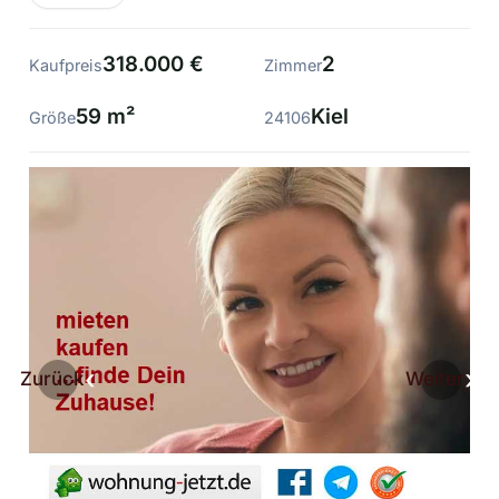
318.000 €
2
Kaufpreis
Zimmer
59 m²
Kiel
Größe
24106
Zurück
Weiter