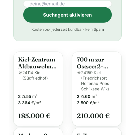
Suchagent aktivieren
A
Kostenlos
· jederzeit kündbar
· kein Spam
l
t
e
Kiel-Zentrum
700 m zur
r
Altbauwohnu
Ostsee: 2-
n
ng mit
Zimmer-
24114 Kiel
24159 Kiel
a
(Südfriedhof)
(Friedrichsort
Südlage
Wohnung mit
t
Holtenau Pries
West-Balkon
Schilksee Wik)
i
in Kiel-
2
Zi.
55
m²
2
Zi.
60
m²
v
Schilksee
3.364
€/m²
3.500
€/m²
e
185.000 €
210.000 €
: