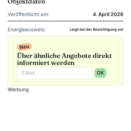
Objektdaten
Veröffentlicht am:
4. April 2026
Energieausweis:
Liegt bei der Besichtigung vor
Neu
Über ähnliche Angebote direkt
informiert werden
OK
A
Werbung
l
t
e
r
n
a