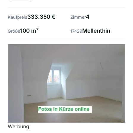
333.350 €
4
Kaufpreis
Zimmer
100 m²
Mellenthin
Größe
17429
Werbung