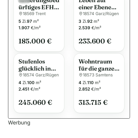
ürftiges EFH
einer Ebene
n
mit
auf Rügen!
18569 Trent
18574 Garz/Rügen
a
Nebengelass
5
Zi.
97
m²
3
Zi.
92
m²
t
u. großem
1.907
€/m²
2.539
€/m²
i
Grundstück
185.000 €
233.600 €
v
e
:
Stufenlos
Wohntraum
glücklich in
für die ganze
Garz auf
Familie
18574 Garz/Rügen
18573 Samtens
Rügen
4
Zi.
100
m²
4
Zi.
110
m²
2.451
€/m²
2.852
€/m²
245.060 €
313.715 €
Werbung