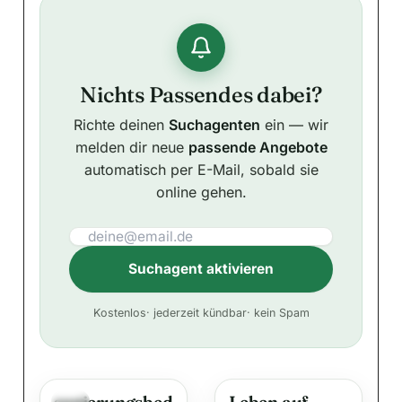
Nichts Passendes dabei?
Richte deinen
Suchagenten
ein — wir
melden dir neue
passende Angebote
automatisch per E-Mail, sobald sie
online gehen.
Suchagent aktivieren
A
Kostenlos
· jederzeit kündbar
· kein Spam
l
t
e
sanierungsbed
Leben auf
r
Neu