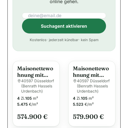
online gehen.
Suchagent aktivieren
A
Kostenlos
· jederzeit kündbar
· kein Spam
l
t
e
Maisonettewo
Maisonettewo
r
hnung mit
hnung mit
n
Balkon und
Balkon und
40597 Düsseldorf
40597 Düsseldorf
a
(Benrath Hassels
(Benrath Hassels
zwei Bädern
zwei Bädern
Urdenbach)
t
Urdenbach)
4
Zi.
105
m²
4
Zi.
105
m²
i
5.475
€/m²
5.523
€/m²
v
e
574.900 €
579.900 €
: