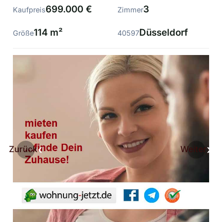
699.000 €
3
Kaufpreis
Zimmer
114 m²
Düsseldorf
Größe
40597
Zurück
Weiter