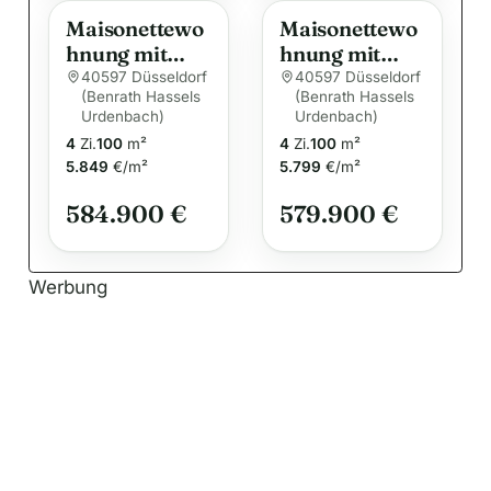
Maisonettewo
Maisonettewo
hnung mit
hnung mit
Balkon und
Balkon und
40597 Düsseldorf
40597 Düsseldorf
(Benrath Hassels
(Benrath Hassels
Dachterrasse
Dachterrasse
Urdenbach)
Urdenbach)
sowie zwei
sowie zwei
4
Zi.
100
m²
4
Zi.
100
m²
Bädern
Bädern
5.849
€/m²
5.799
€/m²
584.900 €
579.900 €
Werbung