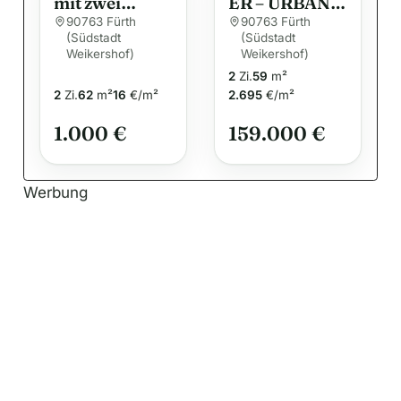
nähe
SANFTE
Weikershof)
Weikershof)
Südstadtpark
ATMOSPHÄR
2
Zi.
59
m²
– Gegen Gebot
E.
2
Zi.
62
m²
16
€/m²
2.695
€/m²
1.000 €
159.000 €
Werbung