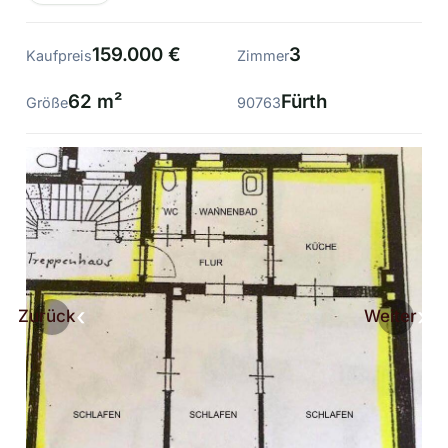
159.000 €
3
Kaufpreis
Zimmer
62 m²
Fürth
Größe
90763
Zurück
Weiter