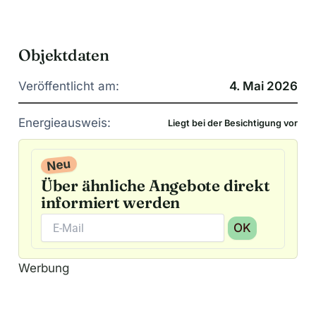
Objektdaten
Veröffentlicht am:
4. Mai 2026
Energieausweis:
Liegt bei der Besichtigung vor
Neu
Über ähnliche Angebote direkt
informiert werden
OK
A
Werbung
l
t
e
r