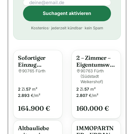
Suchagent aktivieren
A
Kostenlos
· jederzeit kündbar
· kein Spam
l
t
e
Sofortiger
2 – Zimmer –
r
Einzug
Eigentumswo
n
möglich!
hnung in
90765 Fürth
90763 Fürth
a
(Südstadt
Schöne 2-
ruhiger und
t
Weikershof)
Zimmer-
zentraler
2
Zi.
57
m²
2
Zi.
57
m²
i
Wohnung mit
Lage!!!
2.893
€/m²
2.807
€/m²
Blick ins
v
Grüne
e
164.900 €
160.000 €
:
Altbauliebe
IMMOPARTN
mit zwei
ER – URBANE
Balkonen
LAGE.
90763 Fürth
90763 Fürth
(Südstadt
(Südstadt