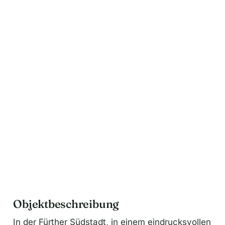
n
a
t
i
v
e
:
Objektbeschreibung
In der Fürther Südstadt, in einem eindrucksvollen
denkmalgeschützten Wohnhaus aus dem Jahr