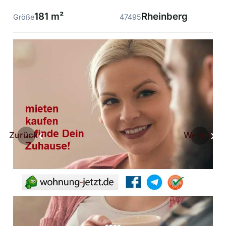
181 m²
Rheinberg
Größe
47495
Zurück
Weiter