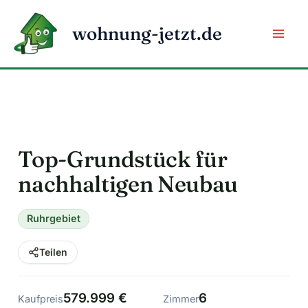
Zum
Inhalt
wohnung-jetzt.de
springen
Top-Grundstück für
nachhaltigen Neubau
Ruhrgebiet
Teilen
579.999 €
6
Kaufpreis
Zimmer