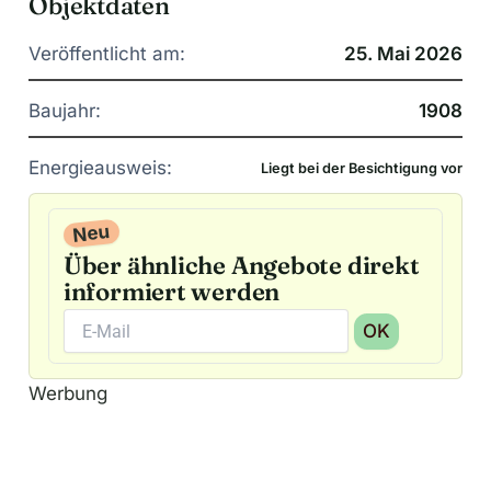
Objektdaten
Veröffentlicht am:
25. Mai 2026
Baujahr:
1908
Energieausweis:
Liegt bei der Besichtigung vor
Neu
Über ähnliche Angebote direkt
informiert werden
OK
A
Werbung
l
t
e
r