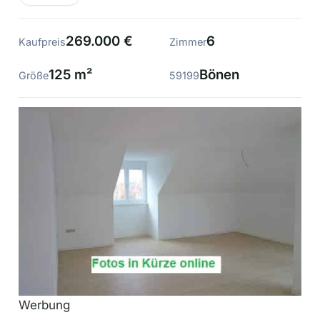
269.000 €
6
Kaufpreis
Zimmer
125 m²
Bönen
Größe
59199
Werbung