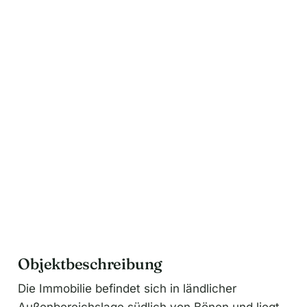
n
a
t
i
v
e
:
Objektbeschreibung
Die Immobilie befindet sich in ländlicher
Außenbereichslage südlich von Bönen und liegt