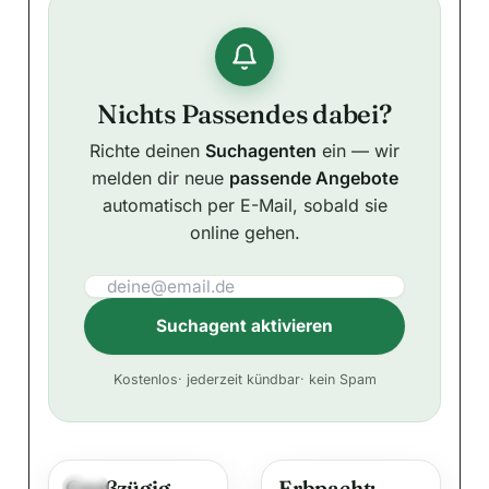
Nichts Passendes dabei?
Richte deinen
Suchagenten
ein — wir
melden dir neue
passende Angebote
automatisch per E-Mail, sobald sie
online gehen.
Suchagent aktivieren
A
Kostenlos
· jederzeit kündbar
· kein Spam
l
t
e
Großzügig
Erbpacht:
r
Neu