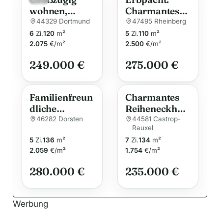
wohnen,
Charmantes
n
individuell
Einfamilienha
44329 Dortmund
47495 Rheinberg
a
gestalten – Ihr
us in
6
Zi.
120
m²
5
Zi.
110
m²
t
Familienhaus
Rheinberg –
2.075
€/m²
2.500
€/m²
i
in Dortmund-
Ihr
249.000 €
275.000 €
Kirchderne!
v
Traumhaus
erwartet Sie!
e
:
Familienfreun
Charmantes
dliche
Reiheneckhau
Doppelhaushä
s in Ickern,
46282 Dorsten
44581 Castrop-
Rauxel
lfte mit zwei
Castrop-
5
Zi.
136
m²
7
Zi.
134
m²
Garagen und
Rauxel – Ihr
2.059
€/m²
1.754
€/m²
modernisierte
perfektes
n Bädern
Zuhause
280.000 €
235.000 €
wartet auf Sie!
Werbung