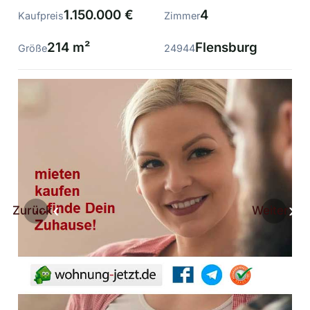
1.150.000 €
4
Kaufpreis
Zimmer
214 m²
Flensburg
Größe
24944
Zurück
Weiter