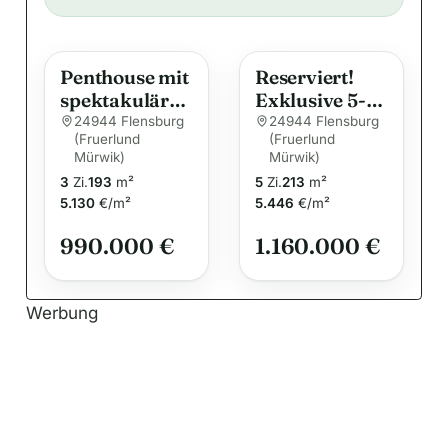
t
e
Penthouse mit
Reserviert!
r
spektakuläre
Exklusive 5-
n
m Fördeblick –
Zimmer-
24944 Flensburg
24944 Flensburg
a
(Fruerlund
(Fruerlund
Wohnen auf
Maisonettewo
Mürwik)
t
Mürwik)
höchstem
hnung in
3
Zi.
193
m²
5
Zi.
213
m²
i
Niveau in der
erstklassiger
5.130
€/m²
5.446
€/m²
„Alten
v
Lage und mit
Gärtnerei“
Blick auf die
e
990.000 €
1.160.000 €
Flensburger
:
Förde
Werbung