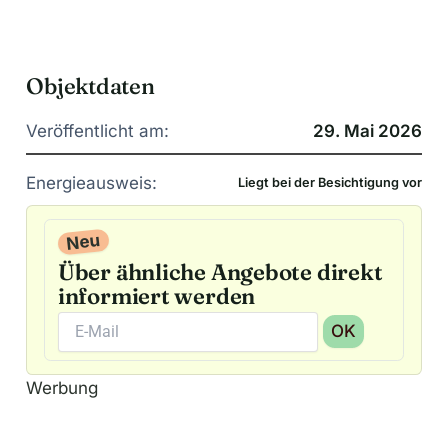
Objektdaten
Veröffentlicht am:
29. Mai 2026
Energieausweis:
Liegt bei der Besichtigung vor
Neu
Über ähnliche Angebote direkt
informiert werden
OK
A
Werbung
l
t
e