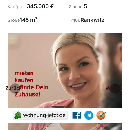
345.000 €
5
Kaufpreis
Zimmer
145 m²
Rankwitz
Größe
17406
Zurück
Weiter