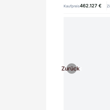
462.127 €
Kaufpreis
Z
Zurück