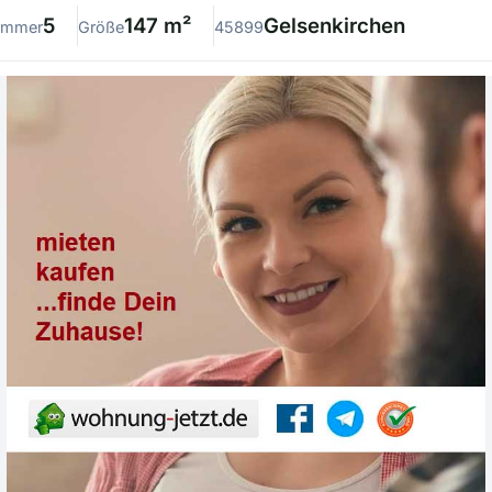
5
147 m²
Gelsenkirchen
immer
Größe
45899