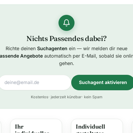
Nichts Passendes dabei?
Richte deinen
Suchagenten
ein — wir melden dir neue
assende Angebote
automatisch per E-Mail, sobald sie onli
gehen.
Suchagent aktivieren
A
Kostenlos
· jederzeit kündbar
· kein Spam
l
t
e
Ihr
Individuell
r