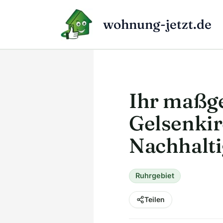
Zum
Inhalt
wohnung-jetzt.de
springen
Ihr maßge
Gelsenki
Nachhalti
Ruhrgebiet
Teilen