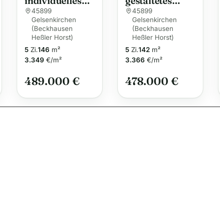
individuelles
gestaltetes
n
Traumhaus –
Fertighaus – Ihr
45899
45899
a
Gelsenkirchen
Gelsenkirchen
maßgeschneide
persönliches
(Beckhausen
t
(Beckhausen
rt und flexibel
Traumzuhause
Heßler Horst)
Heßler Horst)
i
gestaltbar
mit allkauf
5
Zi.
146
m²
5
Zi.
142
m²
v
3.349
€/m²
3.366
€/m²
e
489.000 €
478.000 €
: