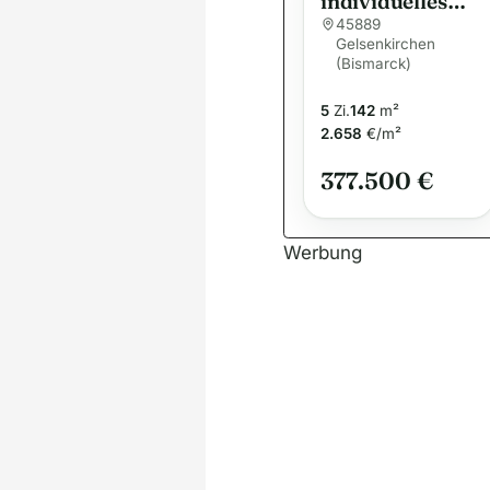
individuelles
Traumhaus –
45889
Gelsenkirchen
Flexibel geplant
(Bismarck)
und schnell
bezugsfertig
5
Zi.
142
m²
2.658
€/m²
377.500 €
Werbung