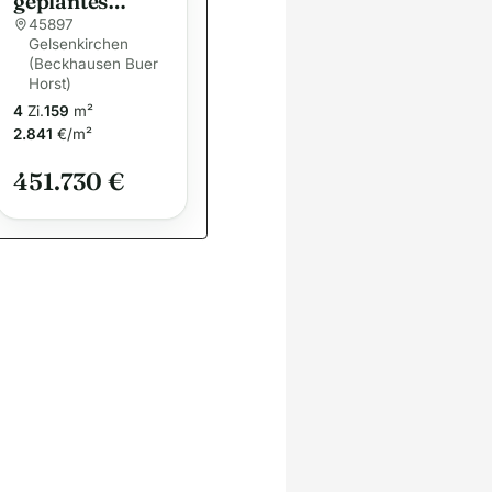
geplantes
Einfamilienhau
45897
Gelsenkirchen
s in
(Beckhausen Buer
Gelsenkirchen
Horst)
– Nachhaltiges
4
Zi.
159
m²
Wohnen mit
2.841
€/m²
allkauf
Komfort und
451.730 €
Flexibilität