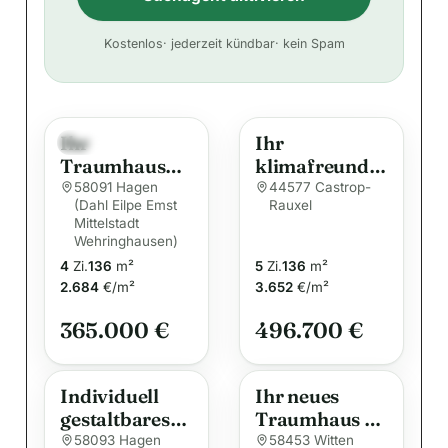
A
Kostenlos
· jederzeit kündbar
· kein Spam
l
t
e
Ihr
Ihr
r
Neu
Traumhaus
klimafreundli
n
von allkauf –
ches
58091 Hagen
44577 Castrop-
a
(Dahl Eilpe Emst
Rauxel
Individuell
Traumhaus
Mittelstadt
t
geplant,
zum
Wehringhausen)
i
nachhaltig
wohlfühlen
4
Zi.
136
m²
5
Zi.
136
m²
gebaut
v
2.684
€/m²
3.652
€/m²
e
365.000 €
496.700 €
:
Individuell
Ihr neues
gestaltbares
Traumhaus –
Familienhaus
Flexibel
58093 Hagen
58453 Witten