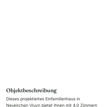
n
a
t
i
v
e
:
Objektbeschreibung
Dieses projektiertes Einfamilienhaus in
Neukirchen Vluyn bietet Ihnen mit 4,0 Zimmern