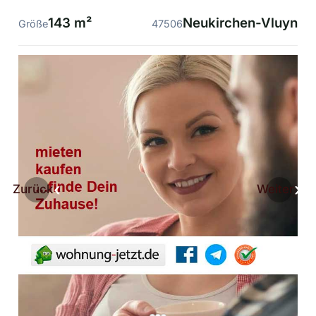
143 m²
Neukirchen-Vluyn
Größe
47506
Zurück
Weiter