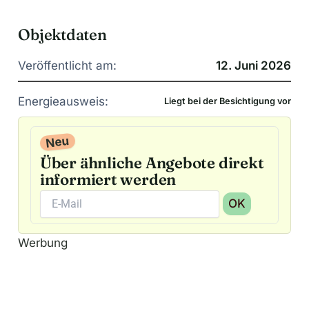
Objektdaten
Veröffentlicht am:
12. Juni 2026
Energieausweis:
Liegt bei der Besichtigung vor
Neu
Über ähnliche Angebote direkt
informiert werden
OK
A
Werbung
l
t
e
r