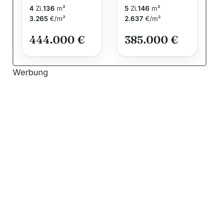
– Flexibles
gestaltet und
4
Zi.
136
m²
5
Zi.
146
m²
Wohnen mit
energieeffizie
3.265
€/m²
2.637
€/m²
allkauf
nt gebaut
444.000 €
385.000 €
Energieeffizie
nz und
Komfort
Werbung